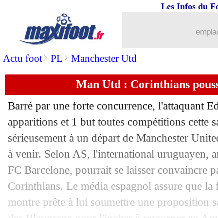
Les Infos du F
27/12
PSG
: le prono de Mbappé contre le R
emplac
27/12
Belgique
: Martinez évoque son aveni
>
>
Actu foot
PL
Manchester Utd
27/12
Divers
: une jauge à 5 000 spectateurs 
Man Utd : Corinthians pous
27/12
Lorient
: Bozok s'en prend aux dirigea
Barré par une forte concurrence, l'attaquant E
27/12
Leicester
: le coup de gueule de Rodge
apparitions et 1 but toutes compétitions cette s
sérieusement à un départ de Manchester United
27/12
EdF
: Mbappé contre un Mondial bien
à venir. Selon AS, l'international uruguayen, 
FC Barcelone, pourrait se laisser convaincre pa
27/12
Divers
: retour des jauges dans les sta
Corinthians. Le média espagnol assure que la 
montre prête à lui soumettre une proposition sa
27/12
OM
: Kamara, un plan fou de MU avec