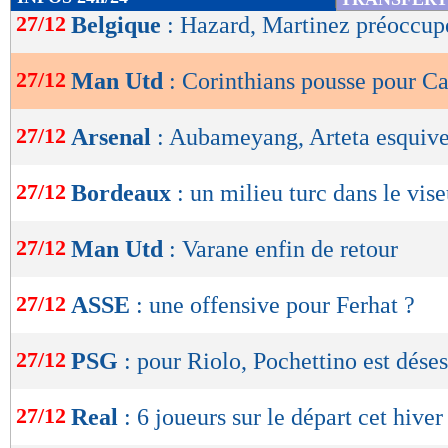
de
27/12
Belgique
: Hazard, Martinez préoccupé
lecture
27/12
Man Utd
: Corinthians pousse pour C
OK
27/12
Arsenal
: Aubameyang, Arteta esquiv
27/12
Bordeaux
: un milieu turc dans le vise
27/12
Man Utd
: Varane enfin de retour
27/12
ASSE
: une offensive pour Ferhat ?
27/12
PSG
: pour Riolo, Pochettino est dése
27/12
Real
: 6 joueurs sur le départ cet hiver