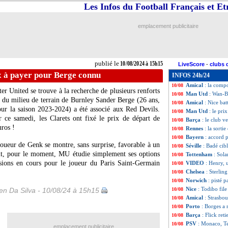
Les Infos du Football Français et E
Amical
: Lens do
10/08
Amical
: Reims e
10/08
Amical
: la comp
10/08
emplacement publicitaire
Amical
: Montpel
10/08
Amical
: Strasbo
10/08
Reims
: Richardso
10/08
Udinese
: Alexis 
10/08
publié le
10/08/2024 à 15h15
LiveScore
-
clubs 
Amical
: Rennes 
10/08
x à payer pour Berge connu
INFOS 24h/24
Nice
: Boga blessé
10/08
Amical
: la comp
10/08
er United se trouve à la recherche de plusieurs renforts
Man Utd
: Wan-B
10/08
om du milieu de terrain de Burnley Sander
Berge
(26 ans,
Amical
: Nice bat
10/08
ur la saison 2023-2024) a été associé aux Red Devils.
Man Utd
: le pr
10/08
 ce samedi, les Clarets ont fixé le prix de départ de
Barça
: le club v
10/08
uros !
Rennes
: la sorti
10/08
Bayern
: accord 
10/08
joueur de Genk se montre, sans surprise, favorable à un
Séville
: Badé cib
10/08
nt, pour le moment, MU étudie simplement ses options
Tottenham
: Sola
10/08
sions en cours pour le joueur du Paris Saint-Germain
VIDEO
: Henry, 
10/08
Chelsea
: Sterlin
10/08
Norwich
: pisté 
10/08
Nice
: Todibo file
n Da Silva - 10/08/24 à 15h15
10/08
Amical
: Strasbo
10/08
Porto
: Borges a 
10/08
Barça
: Flick ret
10/08
PSV
: Monaco, Te
10/08
emplacement publicitaire