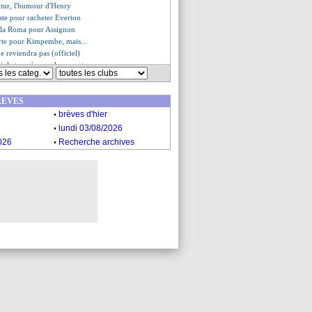
utur, l'humour d'Henry
iste pour racheter Everton
e la Roma pour Assignon
rte pour Kimpembe, mais...
e reviendra pas (officiel)
iola tempère sur le mercato
fisante pour Rowe
 a été recalé
REVES
c a signé (officiel)
.
 marqué à vie par l'aventure
brèves d'hier
bia restait ?
.
lundi 03/08/2026
 un prêt à Besiktas
.
026
Recherche archives
 finalement à Louis-II ?
es du ven. 9 août 2024
es du jeu. 8 août 2024