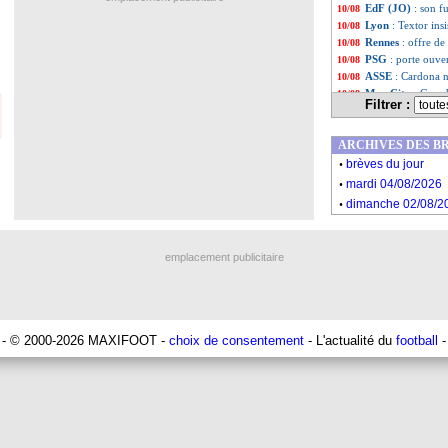
EdF (JO)
: son f
10/08
Lyon
: Textor ins
10/08
Rennes
: offre d
10/08
PSG
: porte ouve
10/08
ASSE
: Cardona n
10/08
Man City
: Guard
10/08
Filtrer :
OM
: offre insuf
10/08
PSG
: Tenas, Lens
10/08
ARCHIVES DES B
ASSE
: Miladinovi
10/08
.
EdF (JO)
: Henry
10/08
brèves du jour
.
OM
: et si Kondog
10/08
mardi 04/08/2026
PSG
: Ndour vers
10/08
.
dimanche 02/08/2
TdC
: PSG-Monaco
10/08
Liste des brèv
...
Liste des brèv
...
emplacement publicitaire
- © 2000-2026 MAXIFOOT -
choix de consentement
- L'actualité du
football
-