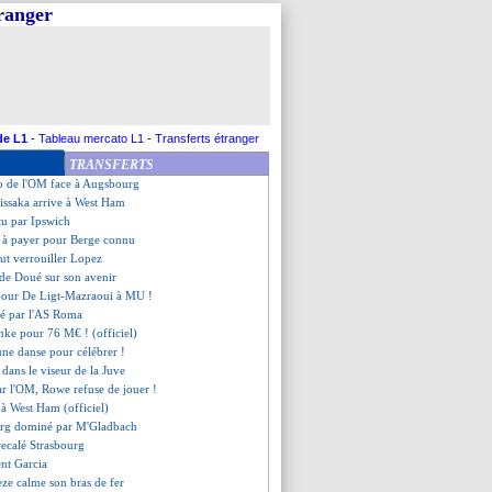
tranger
mine Leicester
t Auxerre dos à dos
o du PSG contre le RB Leipzig
lier rechute
urg encore battu par M'Gladbach
n a dit oui à la Fiorentina
Sanchez est de retour (off.)
de L1
-
Tableau mercato L1
-
Transferts étranger
bute sur le Werder
TRANSFERTS
 à une cuisse
o de l'OM face à Augsbourg
issaka arrive à West Ham
tu par Ipswich
ix à payer pour Berge connu
eut verrouiller Lopez
e de Doué sur son avenir
pour De Ligt-Mazraoui à MU !
lé par l'AS Roma
nke pour 76 M€ ! (officiel)
une danse pour célébrer !
g dans le viseur de la Juve
par l'OM, Rowe refuse de jouer !
 à West Ham (officiel)
urg dominé par M'Gladbach
recalé Strasbourg
ient Garcia
ze calme son bras de fer