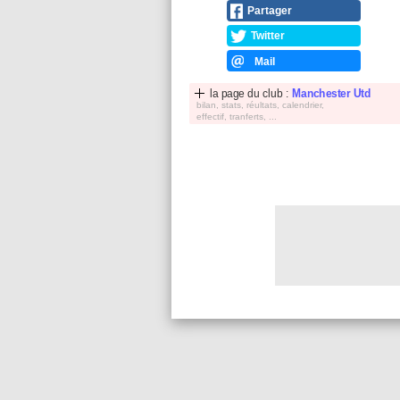
Partager
Twitter
Mail
la page du club :
Manchester Utd
bilan, stats, réultats, calendrier,
effectif, tranferts, ...