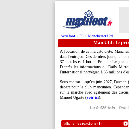
Actu foot
PL
Manchester Utd
>
>
Man Utd : le pri
A l'occasion de ce mercato d'été, Manchest
dans l'entrejeu. Ces derniers jours, le n
37 matchs et 1 but en Premier League po
D'après les informations du Daily Mirror
l'international norvégien à 35 millions d'e
Sous contrat jusqu'en juin 2027, l'ancien 
départ pour le club mancunien. Cependa
sur le marché avec également des discus
Manuel Ugarte (
voir ici
).
Lu 9.426 fois
- Damie
afficher les réactions (1)