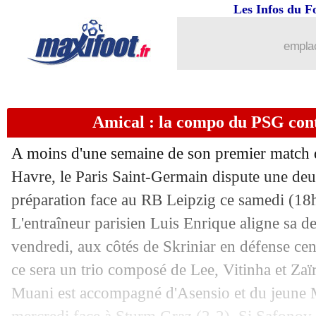
Les Infos du F
10/08
Brest
: Roy s'attendait à un autre merc
emplac
10/08
Bordeaux
: la colère de Bokele
10/08
Man Utd
: Ten Hag ne lâche pas Rash
Amical : la compo du PSG cont
10/08
Lens
: Still protège Wahi
A moins d'une semaine de son premier match 
10/08
Amical
: l'ASSE termine par un succè
Havre, le Paris Saint-Germain dispute une de
préparation face au RB Leipzig ce samedi (18h
10/08
Amical
: Angers, Le Havre et le TFC s
L'entraîneur parisien Luis Enrique aligne sa d
vendredi, aux côtés de Skriniar en défense cent
10/08
Amical
: Reims bat Auxerre
ce sera un trio composé de Lee, Vitinha et Za
Muani est accompagné d'Asensio et du jeune M
10/08
Amical
: Rennes vient à bout du Werd