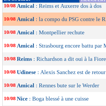
de
10/08
Amical
: Reims et Auxerre dos à dos
lecture
10/08
Amical
: la compo du PSG contre le 
OK
10/08
Amical
: Montpellier rechute
10/08
Amical
: Strasbourg encore battu par
10/08
Reims
: Richardson a dit oui à la Fior
10/08
Udinese
: Alexis Sanchez est de retour 
10/08
Amical
: Rennes bute sur le Werder
10/08
Nice
: Boga blessé à une cuisse