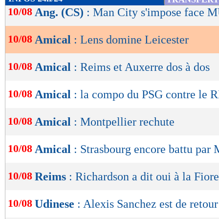
de
10/08
Ang. (CS)
: Man City s'impose face M
lecture
10/08
Amical
: Lens domine Leicester
OK
10/08
Amical
: Reims et Auxerre dos à dos
10/08
Amical
: la compo du PSG contre le 
10/08
Amical
: Montpellier rechute
10/08
Amical
: Strasbourg encore battu par
10/08
Reims
: Richardson a dit oui à la Fior
10/08
Udinese
: Alexis Sanchez est de retour 