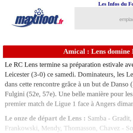
Les Infos du F
10/08
Man City
: Ederson scelle son avenir
emplac
10/08
Montpellier
: Al Tamari très convoité
10/08
Brest
: Roy s'attendait à un autre merc
Amical : Lens domine 
10/08
Bordeaux
: la colère de Bokele
Le RC Lens termine sa préparation estivale ave
10/08
Man Utd
: Ten Hag ne lâche pas Rash
Leicester (3-0) ce samedi. Dominateurs, les Len
dans cette rencontre grâce à un but de Danso 
10/08
Lens
: Still protège Wahi
Fulgini (52e, 57e). Une belle manière pour les
premier match de Ligue 1 face à Angers dima
10/08
Amical
: l'ASSE termine par un succè
Le onze de départ de Lens :
Samba - Gradit,
10/08
Amical
: Angers, Le Havre et le TFC s
Frankowski, Mendy, Thomasson, Chavez - Soto