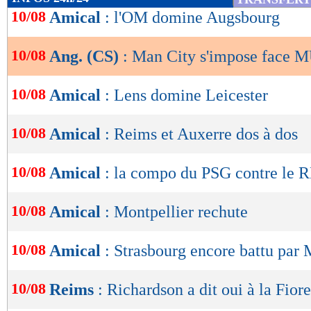
de
10/08
Amical
: l'OM domine Augsbourg
lecture
10/08
Ang. (CS)
: Man City s'impose face M
OK
10/08
Amical
: Lens domine Leicester
10/08
Amical
: Reims et Auxerre dos à dos
10/08
Amical
: la compo du PSG contre le 
10/08
Amical
: Montpellier rechute
10/08
Amical
: Strasbourg encore battu par
10/08
Reims
: Richardson a dit oui à la Fior