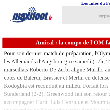
Les Infos du F
10/08
Amical
: Rennes vient à bout du Werd
emplac
10/08
Amical
: Brest battu par Newcastle
10/08
EdF (JO)
: Cherki défend Restes
Amical : la compo de l'OM f
10/08
Amical
: le PSG termine par un nouve
Pour son dernier match de préparation, l'Olym
10/08
Nantes
: Lepenant prêté par Lyon (offi
les Allemands d'Augsbourg ce samedi (17h, T
marseillais Roberto De Zerbi aligne Murillo au 
10/08
JO (f)
: les Etats-Unis remportent la fi
côtés de Balerdi, Brassier et Merlin en défens
Kodogbia est reconduit au milieu. Forfait lors
10/08
Amical
: l'OM domine Augsbourg
Sunderland (2-2), Greenwood fait son retour d
accompagner Harit, Luis Henrique et Moumbag
10/08
Ang. (CS)
: Man City s'impose face M