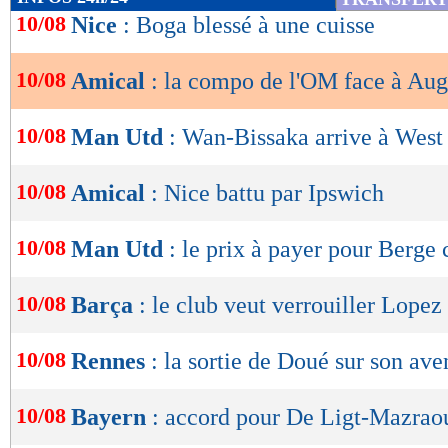
de
10/08
Nice
: Boga blessé à une cuisse
lecture
10/08
Amical
: la compo de l'OM face à Au
OK
10/08
Man Utd
: Wan-Bissaka arrive à Wes
10/08
Amical
: Nice battu par Ipswich
10/08
Man Utd
: le prix à payer pour Berge
10/08
Barça
: le club veut verrouiller Lopez
10/08
Rennes
: la sortie de Doué sur son ave
10/08
Bayern
: accord pour De Ligt-Mazrao