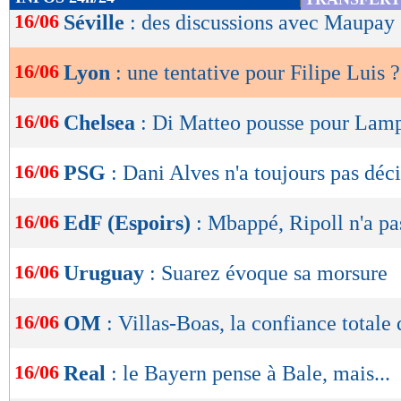
de
16/06
Séville
: des discussions avec Maupay
lecture
16/06
Lyon
: une tentative pour Filipe Luis ?
OK
16/06
Chelsea
: Di Matteo pousse pour Lam
16/06
PSG
: Dani Alves n'a toujours pas déc
16/06
EdF (Espoirs)
: Mbappé, Ripoll n'a pa
16/06
Uruguay
: Suarez évoque sa morsure
16/06
OM
: Villas-Boas, la confiance totale
16/06
Real
: le Bayern pense à Bale, mais...