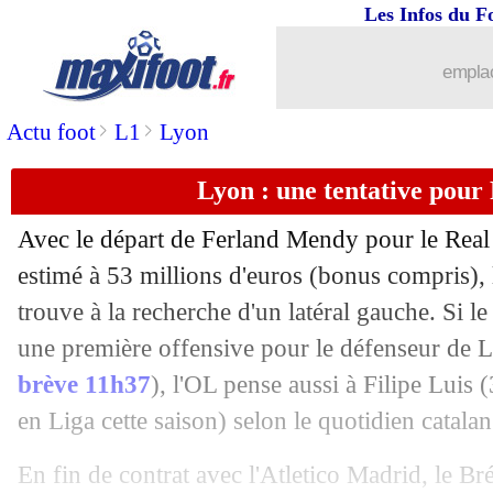
Les Infos du F
16/06
OM
: Lopez déjà d'accord avec Sévill
emplac
16/06
PSG
: Al-Khelaïfi justifie les change
>
>
Actu foot
L1
Lyon
16/06
Brésil
: Neymar, le soutien de Suarez
Lyon : une tentative pour 
16/06
Chelsea
: Lampard aurait dit oui
Avec le départ de Ferland Mendy pour le Real 
16/06
PSG
: les joueurs, Al-Khelaïfi hausse l
estimé à 53 millions d'euros (bonus compris)
trouve à la recherche d'un latéral gauche. Si le
16/06
OM
: Thauvin, Deschamps ne s'inquiè
une première offensive pour le défenseur de 
brève 11h37
), l'OL pense aussi à
Filipe Luis
(
16/06
EdF (Espoirs)
: Ripoll s'explique pou
en Liga cette saison) selon le quotidien catalan
16/06
Lyon
: le prometteur Rafia vers la Juv
En fin de contrat avec l'Atletico Madrid, le Br