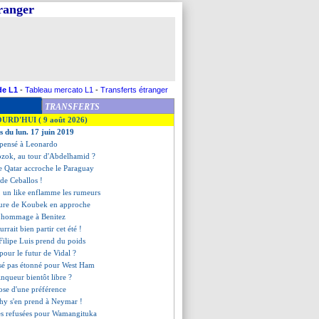
tranger
de L1
-
Tableau mercato L1
-
Transferts étranger
TRANSFERTS
OURD'HUI ( 9 août 2026)
s du lun. 17 juin 2019
 pensé à Leonardo
ozok, au tour d'Abdelhamid ?
le Qatar accroche le Paraguay
 de Ceballos !
, un like enflamme les rumeurs
lure de Koubek en approche
d hommage à Benitez
rait bien partir cet été !
Filipe Luis prend du poids
pour le futur de Vidal ?
ssé pas étonné pour West Ham
inqueur bientôt libre ?
ose d'une préférence
hy s'en prend à Neymar !
res refusées pour Wamangituka