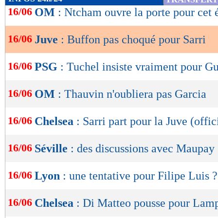
de
16/06
OM
: Ntcham ouvre la porte pour cet 
lecture
16/06
Juve
: Buffon pas choqué pour Sarri
OK
16/06
PSG
: Tuchel insiste vraiment pour G
16/06
OM
: Thauvin n'oubliera pas Garcia
16/06
Chelsea
: Sarri part pour la Juve (offic
16/06
Séville
: des discussions avec Maupay
16/06
Lyon
: une tentative pour Filipe Luis ?
16/06
Chelsea
: Di Matteo pousse pour Lam