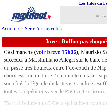
Les Infos du F
16/06
PSG
: Mimie Mathy s'en prend à Neym
emplac
16/06
Paris FC
: 2 offres refusées pour Wa
>
>
Actu foot
Serie A
Juventus
16/06
CdM (f)
: les Etats-Unis en démonstra
Juve : Buffon pas choqué
16/06
Arsenal
: Ceferin répond sèchement à
Ce dimanche (
voir brève 15h06
), Maurizio Sa
16/06
Lyon
: Juninho, Tousart veut lancer u
succéder à Massimiliano Allegri sur le banc d
du passé très houleux entre l’ex-coach de Napl
16/06
OM
: Lopez déjà d'accord avec Sévill
choix est loin de faire l’unanimité chez les su
son côté, la légende de la Juve,
Gianluigi Buf
16/06
PSG
: Al-Khelaïfi justifie les change
toutes compétitions avec le PSG cette saison), 
16/06
Brésil
: Neymar, le soutien de Suarez
"Sarri à la Juventus ? Ceux qui suivent toujo