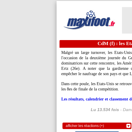
CdM (f) : les E
Malgré un large turnover, les Etats-Uni
l'occasion de la deuxième journée du 
dominatrices sur cette rencontre, les Amér
Ertz (26e). A noter que la gardienne c
empêcher le naufrage de son pays et que L
Dans cette poule, les Etats-Unis se retrouve
les 8es de finale de la compétition.
Les résultats, calendrier et classement
Lu 13.534 fois
- Dami
afficher les réactions (+)