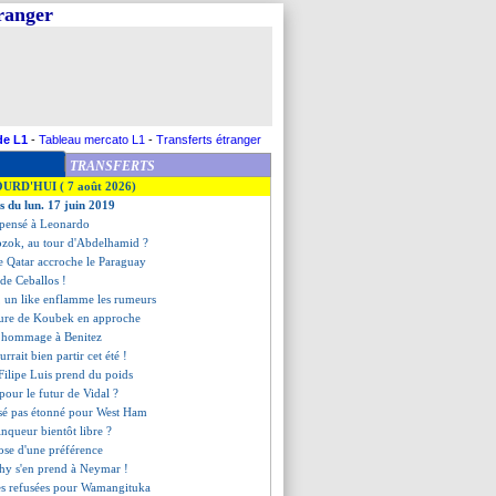
tranger
de L1
-
Tableau mercato L1
-
Transferts étranger
TRANSFERTS
OURD'HUI ( 7 août 2026)
s du lun. 17 juin 2019
 pensé à Leonardo
ozok, au tour d'Abdelhamid ?
le Qatar accroche le Paraguay
 de Ceballos !
, un like enflamme les rumeurs
lure de Koubek en approche
d hommage à Benitez
rait bien partir cet été !
Filipe Luis prend du poids
pour le futur de Vidal ?
ssé pas étonné pour West Ham
inqueur bientôt libre ?
ose d'une préférence
hy s'en prend à Neymar !
res refusées pour Wamangituka