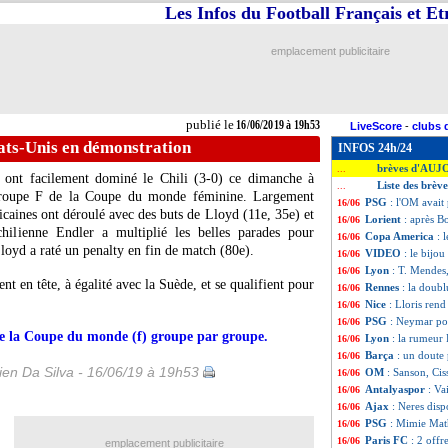
Les Infos du Football Français et E
emplacement publicitaire
publié le
16/06/2019 à 19h53
LiveScore
-
clubs 
tats-Unis en démonstration
INFOS 24h/24
brèves d'AUJ
...
s ont facilement dominé le Chili (3-0) ce dimanche à
Liste des brève
...
Groupe F de la Coupe du monde féminine. Largement
PSG
: l'OM avait
16/06
icaines ont déroulé avec des buts de Lloyd (11e, 35e) et
Lorient
: après B
16/06
hilienne Endler a multiplié les belles parades pour
Copa America
: 
16/06
loyd a raté un penalty en fin de match (80e).
VIDEO
: le bijou
16/06
Lyon
: T. Mendes
16/06
nt en tête, à égalité avec la Suède, et se qualifient pour
Rennes
: la doub
16/06
Nice
: Lloris ren
16/06
PSG
: Neymar pour
16/06
 de la Coupe du monde (f) groupe par groupe.
Lyon
: la rumeur 
16/06
Barça
: un doute 
16/06
en Da Silva - 16/06/19 à 19h53
OM
: Sanson, Ci
16/06
Antalyaspor
: Va
16/06
Ajax
: Neres disp
16/06
PSG
: Mimie Mat
16/06
Paris FC
: 2 off
16/06
emplacement publicitaire