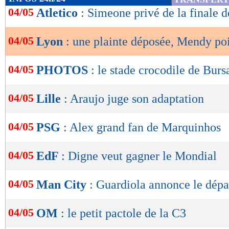
de
04/05
Atletico
: Simeone privé de la finale 
lecture
04/05
Lyon
: une plainte déposée, Mendy po
OK
04/05
PHOTOS
: le stade crocodile de Burs
04/05
Lille
: Araujo juge son adaptation
04/05
PSG
: Alex grand fan de Marquinhos
04/05
EdF
: Digne veut gagner le Mondial
04/05
Man City
: Guardiola annonce le dépa
04/05
OM
: le petit pactole de la C3