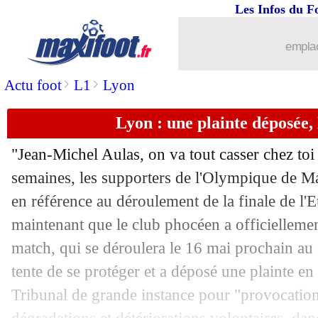
Les Infos du F
04/05
Amiens
: Konaté savoure le maintien
emplac
04/05
PSG
: Meunier absolument pas inquie
>
>
Actu foot
L1
Lyon
04/05
Ang.
: Man Utd chute contre Brighton
Lyon : une plainte déposée
04/05
L1
: le classement provisoire
"Jean-Michel Aulas, on va tout casser chez toi
04/05
L1
: Amiens 2-2 Paris SG (fini)
semaines, les supporters de l'Olympique de Ma
en référence au déroulement de la finale de l
04/05
L2
: le classement complet
maintenant que le club phocéen a officiellemen
match, qui se déroulera le 16 mai prochain a
04/05
L2
: Nîmes promu en Ligue 1 !
tente de se protéger et a déposé une plainte en 
Tribunal de grande instance pour "provocation 
04/05
Monaco
: André Silva relancé sur le 