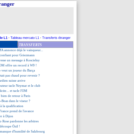
tranger
d fan de Marquinhos
 gagner le Mondial
iola annonce le départ de Touré
tole de la C3
pte toujours sur Navas
nd hommage à Iniesta
 lâche pas Di Maria
de L1
-
Tableau mercato L1
-
Transferts étranger
Gerrard, c'est fait ! (off.)
TRANSFERTS
s 23 est bien décalée au 17 mai
FA annonce déjà le vainqueur...
 confiant pour Griezmann
esse un message à Koscielny
l'OM offre un record à W9 !
p veut un joueur du Barça
tait pas chaud pour revenir ?
ardien suisse arrive
buteur tacle Neymar et le club
icite... et tacle l'OM
 bien de retour à Paris
as-Boas dans le viseur ?
à la qualification
 France prend de l'avance
ter à Dijon
o Rose pardonne les arbitres
découpe Özil !
e manque d'humilité de Salzbourg