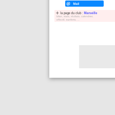
Mail
la page du club :
Marseille
bilan, stats, réultats, calendrier,
effectif, tranferts, ...