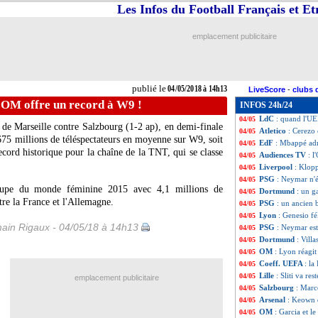
Les Infos du Football Français et E
PSG
: Alex gran
04/05
EdF
: Digne veut
04/05
Man City
: Guard
04/05
emplacement publicitaire
OM
: le petit pac
04/05
Real
: Zidane com
04/05
Barça
: Henry re
04/05
PSG
: la Juve ne
04/05
publié le
04/05/2018 à 14h13
LiveScore
-
clubs 
Rangers
: Steven 
04/05
'OM offre un record à W9 !
INFOS 24h/24
EdF
: la liste de
04/05
LdC
: quand l'UE
04/05
e de Marseille contre Salzbourg (1-2 ap), en demi-finale
Atletico
: Cerezo
04/05
675 millions de téléspectateurs en moyenne sur W9, soit
EdF
: Mbappé adr
04/05
record historique pour la chaîne de la TNT, qui se classe
Audiences TV
: 
04/05
Liverpool
: Klop
04/05
PSG
: Neymar n'é
04/05
oupe du monde féminine 2015 avec 4,1 millions de
Dortmund
: un g
04/05
ntre la France et l'Allemagne.
PSG
: un ancien 
04/05
Lyon
: Genesio fél
04/05
ain Rigaux - 04/05/18 à 14h13
PSG
: Neymar est
04/05
Dortmund
: Vill
04/05
OM
: Lyon réagit 
04/05
Coeff. UEFA
: la
04/05
Lille
: Sliti va res
04/05
emplacement publicitaire
Salzbourg
: Marc
04/05
Arsenal
: Keown 
04/05
OM
: Garcia et l
04/05