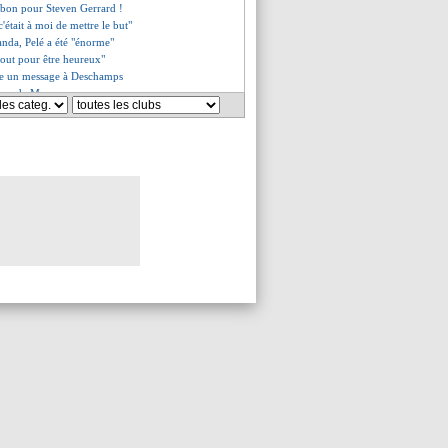
t bon pour Steven Gerrard !
c'était à moi de mettre le but"
nda, Pelé a été "énorme"
"tout pour être heureux"
ie un message à Deschamps
ations de Macron
mbre Aulas !
ale pour l'OM et l'Atletico
 un message aux fans
udit pour la qualification
a folie à Marseille !
prévient l'OM
à sourire... pour le sacre
 explose pour l'OM !
sse déception" de Wenger
inquiet pour la finale à Lyon
"revenu ici pour ça"
privé de Mondial 2018 !
ans le vestiaire de l'OM !
es du jeu. 3 mai 2018
es du mer. 2 mai 2018