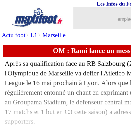
Les Infos du F
04/05
Lyon
: Genesio félicite... et tacle l'OM
emplac
04/05
PSG
: Neymar est bien de retour à Par
>
>
Actu foot
L1
Marseille
04/05
Dortmund
: Villas-Boas dans le viseur
OM : Rami lance un mess
04/05
OM
: Lyon réagit à la qualification
Après sa qualification face au RB Salzbourg (2
04/05
Coeff. UEFA
: la France prend de l'av
l'Olympique de Marseille va défier l'Atletico 
League le 16 mai prochain à Lyon. Alors que le
04/05
Lille
: Sliti va rester à Dijon
régulièrement entonné un chant en exprimant u
au Groupama Stadium, le défenseur central ma
04/05
Salzbourg
: Marco Rose pardonne les 
17 matchs et 1 but en C3 cette saison) a adre
supporters.
04/05
Arsenal
: Keown découpe Özil !