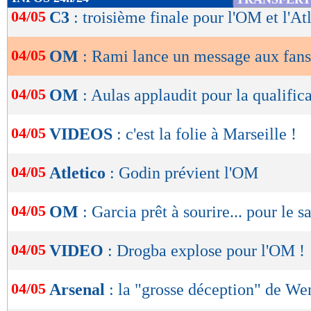
de
04/05
C3
: troisième finale pour l'OM et l'At
lecture
04/05
OM
: Rami lance un message aux fans
OK
04/05
OM
: Aulas applaudit pour la qualific
04/05
VIDEOS
: c'est la folie à Marseille !
04/05
Atletico
: Godin prévient l'OM
04/05
OM
: Garcia prêt à sourire... pour le s
04/05
VIDEO
: Drogba explose pour l'OM !
04/05
Arsenal
: la "grosse déception" de We