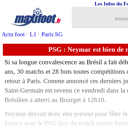
Les Infos du F
04/05
EdF
: Digne veut gagner le Mondial
emplac
04/05
Man City
: Guardiola annonce le dépa
>
>
Actu foot
L1
Paris SG
04/05
OM
: le petit pactole de la C3
PSG : Neymar est bien de r
04/05
Real
: Zidane compte toujours sur Na
Si sa longue convalescence au Brésil a fait dé
04/05
Barça
: Henry rend hommage à Iniest
ans, 30 matchs et 28 buts toutes compétitions c
retour à Paris. Comme annoncé ces derniers jou
04/05
PSG
: la Juve ne lâche pas Di Maria
Saint-Germain est revenu ce vendredi dans la c
Brésilien a atterri au Bourget à 12h10.
04/05
Rangers
: Steven Gerrard, c'est fait ! (
Neymar devrait donc être présent pour fêter le
04/05
EdF
: la liste des 23 est bien décalée 
France avec le PSG lors du match contre Renne