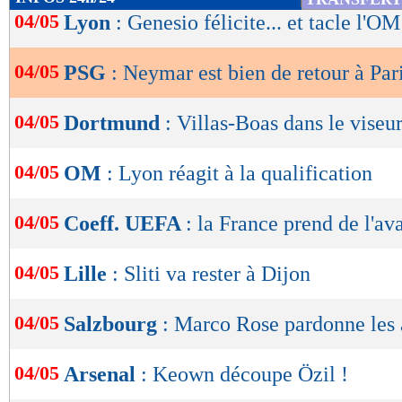
de
04/05
Lyon
: Genesio félicite... et tacle l'OM
lecture
04/05
PSG
: Neymar est bien de retour à Par
OK
04/05
Dortmund
: Villas-Boas dans le viseur
04/05
OM
: Lyon réagit à la qualification
04/05
Coeff. UEFA
: la France prend de l'av
04/05
Lille
: Sliti va rester à Dijon
04/05
Salzbourg
: Marco Rose pardonne les 
04/05
Arsenal
: Keown découpe Özil !