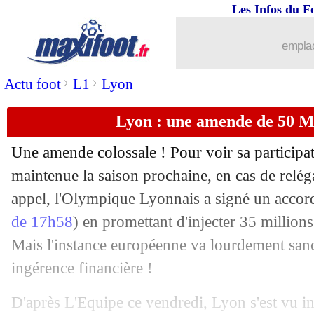
Les Infos du F
27/06
Amical (f)
: France 3-2 Brésil (fini)
emplac
27/06
Juve
: nouvelle offensive pour Araujo 
>
>
Actu foot
L1
Lyon
27/06
Droits TV
: Canal+ abandonne !
Lyon : une amende de 50 M
27/06
Lyon
: Aulas espère trouver une soluti
Une amende colossale ! Pour voir sa particip
27/06
Fenerbahçe
: Duran dans le viseur
maintenue la saison prochaine, en cas de relé
appel, l'Olympique Lyonnais a signé un accor
27/06
PSG
: Raphinha a une pensée pour les 
de 17h58
) en promettant d'injecter 35 millions 
Mais l'instance européenne va lourdement san
27/06
OM
: accord avec le Spartak pour Ou
ingérence financière !
27/06
Villarreal
: Baena arrive à l'Atletico
D'après L'Equipe ce vendredi, Lyon s'est vu i