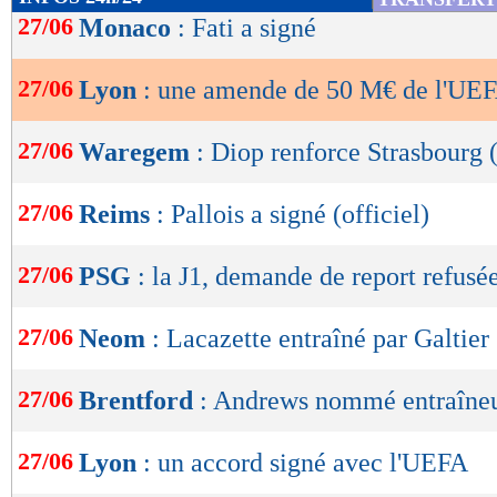
de
27/06
Monaco
: Fati a signé
lecture
27/06
Lyon
: une amende de 50 M€ de l'UEF
OK
27/06
Waregem
: Diop renforce Strasbourg (
27/06
Reims
: Pallois a signé (officiel)
27/06
PSG
: la J1, demande de report refusé
27/06
Neom
: Lacazette entraîné par Galtier
27/06
Brentford
: Andrews nommé entraîneur
27/06
Lyon
: un accord signé avec l'UEFA