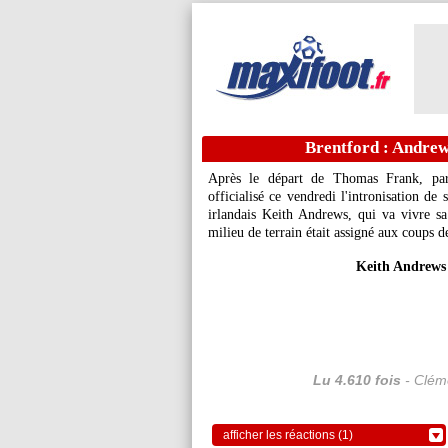
Brentford : Andrew
Après le départ de Thomas Frank, part
officialisé ce vendredi l'intronisation de 
irlandais Keith Andrews, qui va vivre s
milieu de terrain était assigné aux coups d
Keith Andrews
Lu 4.610 fois
- Cléme
afficher les réactions (1)