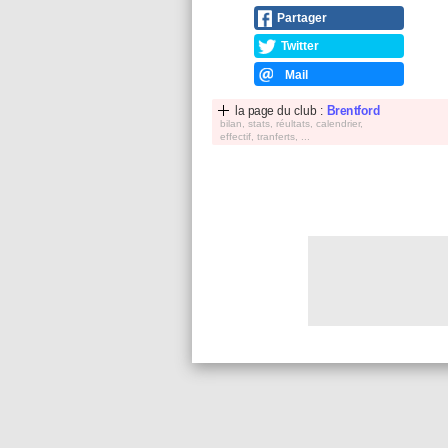
Partager
Twitter
Mail
la page du club :
Brentford
bilan, stats, réultats, calendrier,
effectif, tranferts, ...