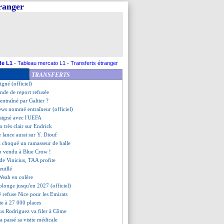
tranger
rdien Woodman a signé (off.)
sique de Pogba, tendance positive
oud quitte le club (officiel)
o, la pique de De Gea !
rne à l'infirmerie
ce-Brésil, les compos
signé
de L1
-
Tableau mercato L1
-
Transferts étranger
e de 50 M€ de l'UEFA !
TRANSFERTS
renforce Strasbourg (officiel)
signé (officiel)
ande de report refusée
 entraîné par Galtier ?
ews nommé entraîneur (officiel)
 signé avec l'UEFA
o très clair sur Endrick
e lance aussi sur Y. Diouf
a choqué un ramasseur de balle
ub vendu à Blue Crow !
 de Vinicius, TAA profite
euillé
 Weah en colère
olonge jusqu'en 2027 (officiel)
 refuse Nice pour les Emirats
ite à 27 000 places
esus Rodriguez va filer à Côme
 a passé sa visite médicale