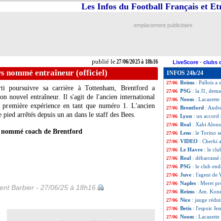
Les Infos du Football Français et E
Liverpool
: le ga
27/06
Monaco
: le phy
27/06
Los Angeles
: Gir
27/06
emplacement publicitaire
Al-Nassr
: Ronald
27/06
Real
: Alaba retou
27/06
Amical (f)
: Fran
27/06
Monaco
: Fati a 
27/06
publié le
27/06/2025 à 18h16
LiveScore
-
clubs 
Lyon
: une amend
27/06
s nommé entraîneur (officiel)
INFOS 24h/24
Waregem
: Diop 
27/06
Reims
: Pallois a 
27/06
i poursuivre sa carrière à Tottenham, Brentford a
PSG
: la J1, dem
27/06
son nouvel entraîneur. Il s'agit de l'ancien international
Neom
: Lacazette
27/06
a première expérience en tant que numéro 1. L'ancien
Brentford
: Andr
27/06
e pied arrêtés depuis un an dans le staff des Bees.
Lyon
: un accord
27/06
Real
: Xabi Alons
27/06
 nommé coach de Brentford
Lens
: le Torino s
27/06
VIDEO
: Cherki 
27/06
Le Havre
: le cl
27/06
Real
: débarrassé
27/06
PSG
: le club end
27/06
Juve
: l'agent de
27/06
Naples
: Meret pr
27/06
nt Barbier - 27/06/25 à 18h16
Reims
: Am. Koné
27/06
Nice
: jauge rédu
27/06
Betis
: l'espoir J
27/06
Neom
: Lacazette
27/06