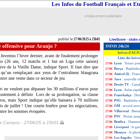
Les Infos du Football Français et E
emplacement publicitaire
publié le
27/06/2025 à 23h01
LiveScore
-
clubs 
e offensive pour Araujo ?
INFOS 24h/24
brèves d'AUJ
...
Juventus l’hiver dernier, avant de finalement prolonger
Liste des brèv
...
jo
(26 ans, 12 matchs et 1 but en Liga cette saison)
Lyon
: Textor pre
27/06
sive de la Vieille Dame, indique Sport. Il faut dire que
Barça
: Raphinha
27/06
s qu’un remplaçant aux yeux de l’entraîneur blaugrana
Amical (f)
: Franc
27/06
ontre une vente dans ce secteur de jeu.
Juve
: nouvelle o
27/06
Droits TV
: Cana
27/06
i ne veulent pas dépasser les 30 millions d’euros pour
Lyon
: Aulas espè
27/06
justement à définir. Lors de sa prolongation, sa clause
Fenerbahçe
: Dur
27/06
uros, mais Sport indique qu’elle baissera à 70 millions
PSG
: Raphinha a
27/06
s de juillet ! Une courte fenêtre pour les négociations,
OM
: accord ave
27/06
entre les sommes évoquées.
Villarreal
: Baena
27/06
PSV
: Perisic jus
27/06
Benfica
: Otamend
es Campos - 27/06/25 à 23h01
27/06
Liverpool
: le ga
27/06
Monaco
: le phy
27/06
Los Angeles
: Gir
27/06