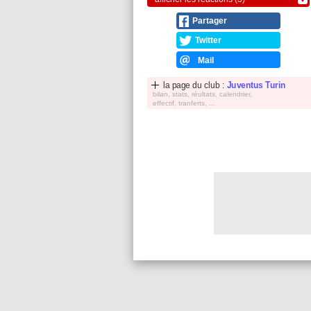
Partager
Twitter
Mail
la page du club :
Juventus Turin
bilan, stats, réultats, calendrier,
effectif, tranferts, ...