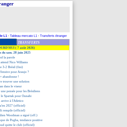
tranger
de L1
-
Tableau mercato L1
-
Transferts étranger
TRANSFERTS
OURD'HUI ( 7 août 2026)
es du sam. 28 juin 2025
nd la parole
 attend Nico Williams
e 3-2 Brésil (fini)
ffensive pour Araujo ?
l+ abandonne !
re trouver une solution
an dans le viseur
 une pensée pour les Brésiliens
c le Spartak pour Ounahi
 arrive à l'Atletico
qu'en 2027 (officiel)
i rempile (officiel)
rdien Woodman a signé (off.)
sique de Pogba, tendance positive
oud quitte le club (officiel)