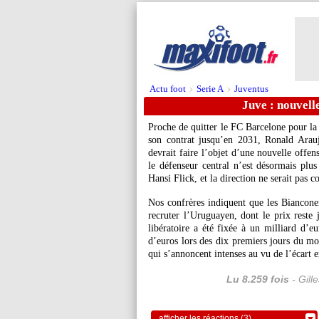
Actu foot
Serie A
Juventus
>
>
Juve : nouvell
Proche de quitter le FC Barcelone pour la 
son contrat jusqu’en 2031, Ronald
Arau
devrait faire l’objet d’une nouvelle offen
le défenseur central n’est désormais plu
Hansi Flick, et la direction ne serait pas c
Nos confrères indiquent que les Bianconer
recruter l’Uruguayen, dont le prix reste 
libératoire a été fixée à un milliard d’e
d’euros lors des dix premiers jours du moi
qui s’annoncent intenses au vu de l’écart 
Lu 8.259 fois
- Gill
afficher les réactions (3)