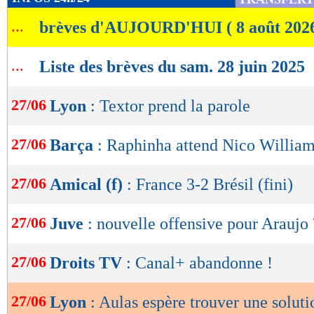
de
...
brèves d'AUJOURD'HUI ( 8 août 202
lecture
OK
...
Liste des brèves du sam. 28 juin 2025
27/06
Lyon
: Textor prend la parole
27/06
Barça
: Raphinha attend Nico Willia
27/06
Amical (f)
: France 3-2 Brésil (fini)
27/06
Juve
: nouvelle offensive pour Araujo 
27/06
Droits TV
: Canal+ abandonne !
27/06
Lyon
: Aulas espère trouver une soluti