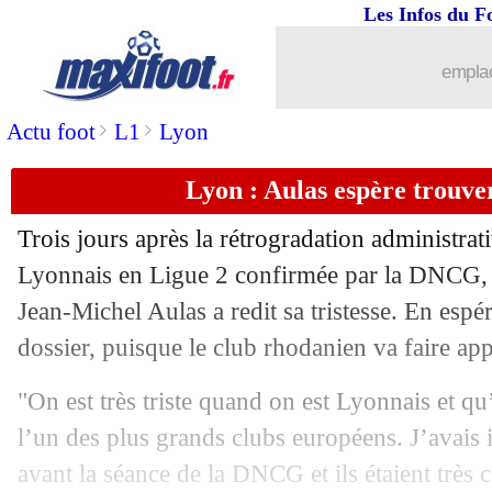
Les Infos du F
emplac
>
>
Actu foot
L1
Lyon
Lyon : Aulas espère trouve
Trois jours après la rétrogradation administra
Lyonnais en Ligue 2 confirmée par la DNCG, l
Jean-Michel Aulas a redit sa tristesse. En espé
dossier, puisque le club rhodanien va faire app
"On est très triste quand on est Lyonnais et qu’
l’un des plus grands clubs européens. J’avais i
avant la séance de la DNCG et ils étaient très co