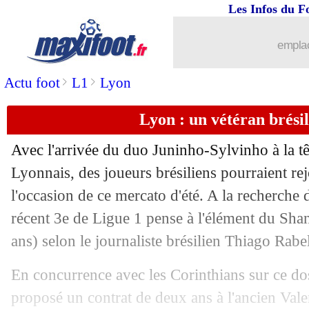
Les Infos du F
13/06
Arsenal
: Torreira a du mal avec la vi
emplac
13/06
Divers
: année sabbatique pour Allegri
>
>
Actu foot
L1
Lyon
13/06
Real
: Hazard, le discours de Pérez
Lyon : un vétéran brésil
13/06
Ajax
: pourquoi de Ligt refuserait le 
Avec l'arrivée du duo Juninho-Sylvinho à la t
13/06
PSG
: Ménès voit Leonardo amadouer
Lyonnais, des joueurs brésiliens pourraient re
l'occasion de ce mercato d'été. A la recherche d
13/06
Dortmund
: une approche pour Koscie
récent 3e de Ligue 1 pense à l'élément du S
ans) selon le journaliste brésilien Thiago Rabe
13/06
VIDEO
: les fans du Real réclament 
En concurrence avec les Corinthians sur ce dos
13/06
Man Utd
: Bolt connaît la décision d
proposé un contrat de deux ans à l'ancien Va