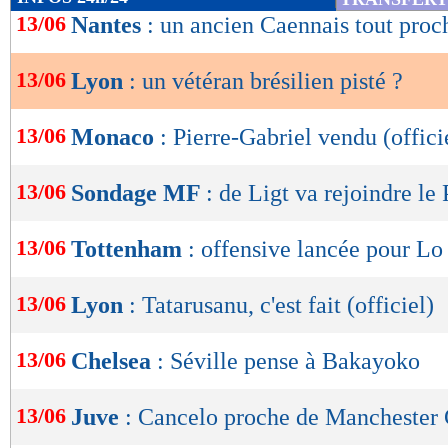
de
13/06
Nantes
: un ancien Caennais tout proc
lecture
13/06
Lyon
: un vétéran brésilien pisté ?
OK
13/06
Monaco
: Pierre-Gabriel vendu (offici
13/06
Sondage MF
: de Ligt va rejoindre le
13/06
Tottenham
: offensive lancée pour Lo
13/06
Lyon
: Tatarusanu, c'est fait (officiel)
13/06
Chelsea
: Séville pense à Bakayoko
13/06
Juve
: Cancelo proche de Manchester 