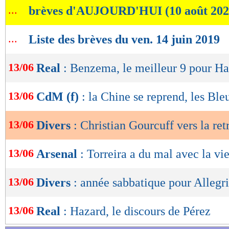
...
brèves d'AUJOURD'HUI (10 août 202
de
lecture
...
Liste des brèves du ven. 14 juin 2019
OK
13/06
Real
: Benzema, le meilleur 9 pour H
13/06
CdM (f)
: la Chine se reprend, les Ble
13/06
Divers
: Christian Gourcuff vers la ret
13/06
Arsenal
: Torreira a du mal avec la vi
13/06
Divers
: année sabbatique pour Allegri
13/06
Real
: Hazard, le discours de Pérez