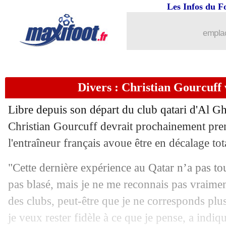
Les Infos du F
emplac
Divers : Christian Gourcuff v
Libre depuis son départ du club qatari d'Al G
Christian Gourcuff devrait prochainement prend
l'entraîneur français avoue être en décalage tota
"Cette dernière expérience au Qatar n’a pas touj
pas blasé, mais je ne me reconnais pas vraime
des clubs, peut-être que je ne corresponds plus
je veux rester fidèle à ce que je pense, a indi