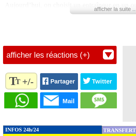
Aujourd’hui, on choisit un entraîneur en un ou
afficher la suite ..
censé être la pierre angulaire d’un projet. Je sui
bien. Je pense que je vais continuer à vivre m
autrement."
Lu 18.087 fois
- Youcef Touaitia 
afficher les réactions (+)
T
+/-
T
Partager
Twitter
Règlez la
taille du
Mail
texte
pour
l'adapter
à vos
INFOS 24h/24
TRANSFERT
préférences