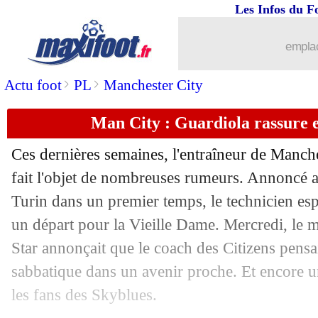
Les Infos du F
13/06
PSG
: Henrique a bien annoncé son dé
emplac
13/06
Lyon
: Ndombélé, la Juve s'active auss
>
>
Actu foot
PL
Manchester City
13/06
OM
: Rolando vers un retour au Portu
Man City : Guardiola rassure 
13/06
Chelsea
: Bakayoko drague le PSG !
Ces dernières semaines, l'entraîneur de Manch
fait l'objet de nombreuses rumeurs. Annoncé a
13/06
PHOTO
: quand Messi taquine Agüer
Turin dans un premier temps, le technicien es
13/06
un départ pour la Vieille Dame. Mercredi, le m
Algérie
: Delort finalement à la CAN 
Star annonçait que le coach des Citizens pensa
13/06
PSG
: Mbappé reste le plus cher !
sabbatique dans un avenir proche. Et encore u
les fans des Skyblues.
13/06
Chelsea
: la sanction ne changera pas 