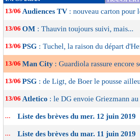
de
13/06
Audiences TV
: nouveau carton pour l
lecture
OK
13/06
OM
: Thauvin toujours suivi, mais...
13/06
PSG
: Tuchel, la raison du départ d'H
13/06
Man City
: Guardiola rassure encore
13/06
PSG
: de Ligt, de Boer le pousse aille
13/06
Atletico
: le DG envoie Griezmann au 
...
Liste des brèves du mer. 12 juin 2019
...
Liste des brèves du mar. 11 juin 2019