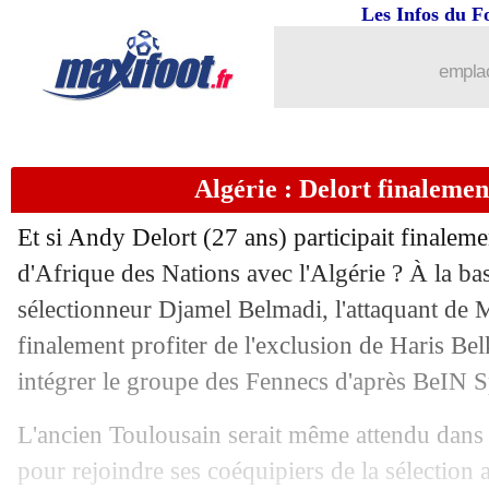
13/06
Monaco
: Pierre-Gabriel vendu (offici
Les Infos du F
13/06
Sondage MF
: de Ligt va rejoindre le
emplac
13/06
Tottenham
: offensive lancée pour Lo
Algérie : Delort finaleme
13/06
Lyon
: Tatarusanu, c'est fait (officiel)
Et si
Andy Delort
(27 ans) participait finalem
13/06
Chelsea
: Séville pense à Bakayoko
d'Afrique des Nations avec l'Algérie ? À la ba
sélectionneur Djamel Belmadi, l'attaquant de M
13/06
Juve
: Cancelo proche de Manchester 
finalement profiter de l'exclusion de Haris Bel
13/06
Lyon
: Fekir, Liverpool toujours intére
intégrer le groupe des Fennecs d'après BeIN S
L'ancien Toulousain serait même attendu dans 
13/06
Barça
: Denis Suarez veut toujours par
pour rejoindre ses coéquipiers de la sélection a