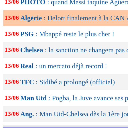
13/06
PHOTO
: quand Messi taquine Agüer
de
lecture
13/06
Algérie
: Delort finalement à la CAN 
OK
13/06
PSG
: Mbappé reste le plus cher !
13/06
Chelsea
: la sanction ne changera pas 
13/06
Real
: un mercato déjà record !
13/06
TFC
: Sidibé a prolongé (officiel)
13/06
Man Utd
: Pogba, la Juve avance ses 
13/06
Ang.
: Man Utd-Chelsea dès la 1ère jo