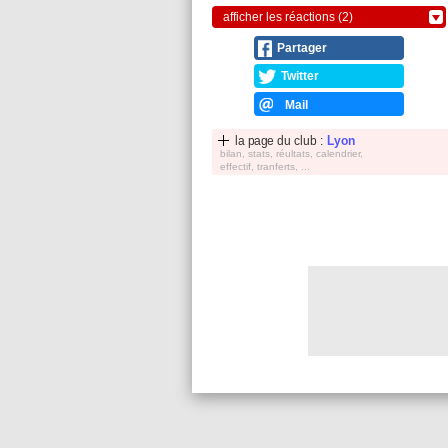
afficher les réactions (2)
Partager
Twitter
Mail
la page du club :
Lyon
bilan, stats, réultats, calendrier,
effectif, tranferts, ...