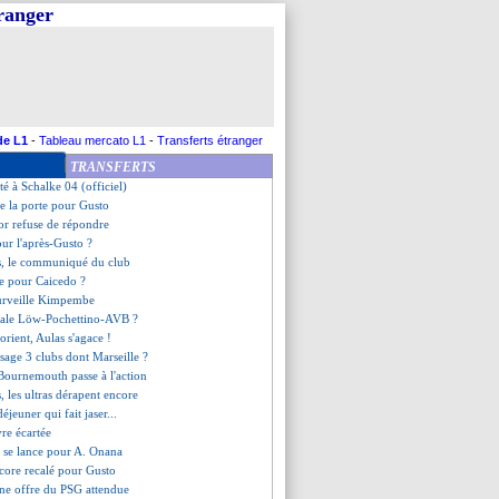
tranger
n prise pour Gravenberch
é par Balerdi
gauche rapatrié ?
bi prêté à Rennes (officiel)
ça négocie toujours
clair sur le mercato
 pour McKennie
de L1
-
Tableau mercato L1
-
Transferts étranger
le club condamne l'incident
TRANSFERTS
bre la presse avec Moffi
té à Schalke 04 (officiel)
e la porte pour Gusto
or refuse de répondre
ur l'après-Gusto ?
us, le communiqué du club
ie pour Caicedo ?
 surveille Kimpembe
inale Löw-Pochettino-AVB ?
Lorient, Aulas s'agace !
sage 3 clubs dont Marseille ?
 Bournemouth passe à l'action
s, les ultras dérapent encore
déjeuner qui fait jaser...
vre écartée
a se lance pour A. Onana
ncore recalé pour Gusto
une offre du PSG attendue