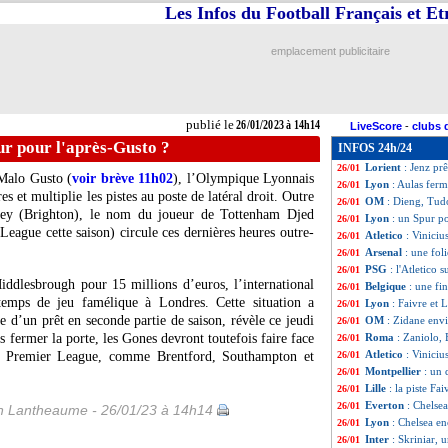
Les Infos du Football Français et E
Bayern
: décisio
26/01
OM
: Gigot bluff
26/01
Real
: un latéral 
26/01
emplacement publicitaire
Lyon
: Toko-Ekam
26/01
Chelsea
: Kanté, 
26/01
Lens
: Haise très 
26/01
Juve
: prix fixé
26/01
publié le
26/01/2023 à 14h14
LiveScore
-
clubs 
Real
: Vinicius, 
26/01
ur pour l'après-Gusto ?
INFOS 24h/24
OM
: Tudor cham
26/01
Lorient
: Jenz prê
26/01
 Malo Gusto (
voir brève 11h02
), l’Olympique Lyonnais
Lyon
: Aulas ferm
26/01
 et multiplie les pistes au poste de latéral droit. Outre
OM
: Dieng, Tud
26/01
ey (Brighton), le nom du joueur de Tottenham Djed
Lyon
: un Spur po
26/01
eague cette saison) circule ces dernières heures outre-
Atletico
: Vinici
26/01
Arsenal
: une fol
26/01
PSG
: l'Atletico
26/01
iddlesbrough pour 15 millions d’euros, l’international
Belgique
: une f
26/01
 temps de jeu famélique à Londres. Cette situation a
Lyon
: Faivre et 
26/01
ue d’un prêt en seconde partie de saison, révèle ce jeudi
OM
: Zidane envi
26/01
s fermer la porte, les Gones devront toutefois faire face
Roma
: Zaniolo,
26/01
Atletico
: Viniciu
de Premier League, comme Brentford, Southampton et
26/01
Montpellier
: un 
26/01
Lille
: la piste Fai
26/01
Everton
: Chelse
26/01
 Lantheaume - 26/01/23 à 14h14
Lyon
: Chelsea e
26/01
Inter
: Skriniar, 
26/01