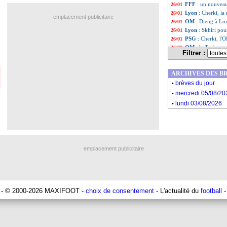
FFF
: un nouvea
26/01
Lyon
: Cherki, la
26/01
emplacement publicitaire
OM
: Dieng à Lo
26/01
Lyon
: Skhiri po
26/01
PSG
: Cherki, l'O
26/01
OM
: le Torino ne
26/01
Filtrer :
Barça
: Xavi enc
26/01
Liste des brèv
...
ARCHIVES DES B
Liste des brèv
...
.
brèves du jour
.
mercredi 05/08/20
.
lundi 03/08/2026
emplacement publicitaire
- © 2000-2026 MAXIFOOT -
choix de consentement
- L'actualité du
football
-