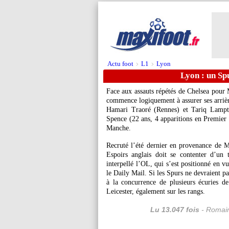
Actu foot
L1
Lyon
>
>
Lyon : un Sp
Face aux assauts répétés de Chelsea pour
commence logiquement à assurer ses arrières
Hamari Traoré (Rennes) et Tariq Lampt
Spence (22 ans, 4 apparitions en Premier L
Manche.
Recruté l’été dernier en provenance de M
Espoirs anglais doit se contenter d’un
interpellé l’OL, qui s’est positionné en v
le Daily Mail. Si les Spurs ne devraient pa
à la concurrence de plusieurs écuries 
Leicester, également sur les rangs.
Lu 13.047 fois
- Romain