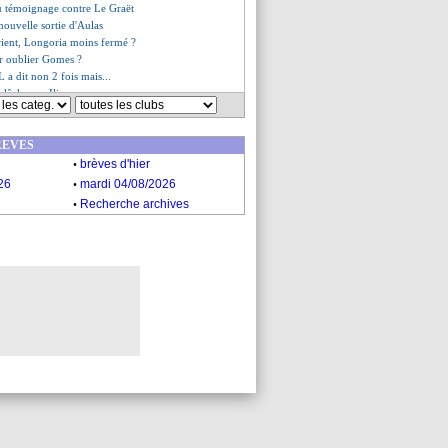
u témoignage contre Le Graët
 nouvelle sortie d'Aulas
rient, Longoria moins fermé ?
ur oublier Gomes ?
L a dit non 2 fois mais...
 lâche pas Ilic
ense encore Dembélé
es du mer. 25 janvier 2023
REVES
es du mar. 24 janvier 2023
.
brèves d'hier
.
26
mardi 04/08/2026
.
Recherche archives