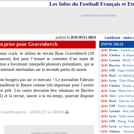
Les Infos du Football Français et E
Argentine
: Agüe
26/01
Lorient
: pas de 
26/01
OM
: Dieng à Lor
26/01
emplacement publicitaire
Montpellier
: Lec
26/01
Sondage MF
: Ar
26/01
Barça
: Xavi ras
26/01
Chelsea
: un ex-c
26/01
publié le
26/01/2023 à 16h34
LiveScore
-
clubs 
OM
: le meilleu
26/01
on prise pour Gravenberch
INFOS 24h/24
PSG
: le Parc, la
26/01
Roma
: Zaniolo 
26/01
 futur crack, le milieu de terrain Ryan Gravenberch (20
Chelsea
: le dépa
26/01
aison) doit pour l’instant se contenter d’un statut de
Lorient
: Moffi, 
26/01
on a forcément interpellé plusieurs prétendants, qui se
Bayern
: décisio
26/01
rnational néerlandais sur la seconde partie de saison.
OM
: Gigot bluff
26/01
Real
: un latéral 
26/01
ne bougera pas sur ce mercato ! Le journaliste Fabrizio
Lyon
: Toko-Ekam
26/01
nsidèrent le Batave comme très important pour l’avenir
Chelsea
: Kanté, 
26/01
n prêt. Les cartes devraient être rebattues en Bavière
Lens
: Haise très 
26/01
) et la recrue, lancée à la mi-temps, pourrait disposer
Juve
: prix fixé
26/01
Real
: Vinicius, 
26/01
OM
: Tudor cham
26/01
Lorient
: Jenz prê
 Lantheaume - 26/01/23 à 16h34
26/01
Lyon
: Aulas ferm
26/01
OM
: Dieng, Tud
26/01
Lyon
: un Spur po
26/01
Atletico
: Vinici
26/01
emplacement publicitaire