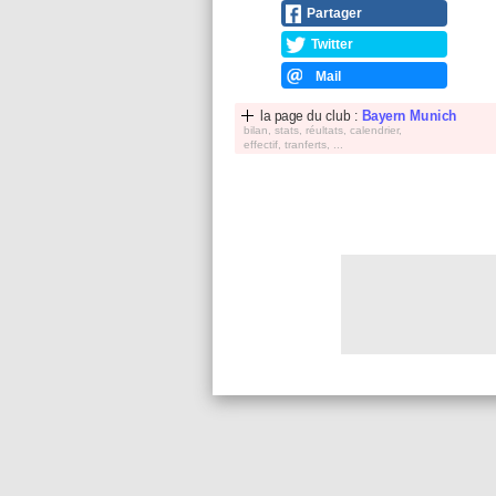
Partager
Twitter
Mail
la page du club :
Bayern Munich
bilan, stats, réultats, calendrier,
effectif, tranferts, ...