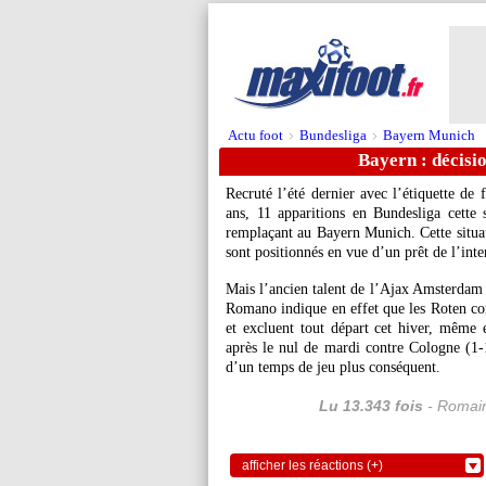
Actu foot
Bundesliga
Bayern Munich
>
>
Bayern : décisi
Recruté l’été dernier avec l’étiquette de
ans, 11 apparitions en Bundesliga cette s
remplaçant au Bayern Munich. Cette situati
sont positionnés en vue d’un prêt de l’inte
Mais l’ancien talent de l’Ajax Amsterdam 
Romano indique en effet que les Roten co
et excluent tout départ cet hiver, même e
après le nul de mardi contre Cologne (1-1
d’un temps de jeu plus conséquent.
Lu 13.343 fois
- Romain
afficher les réactions (+)