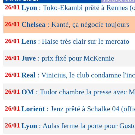
de
26/01
Lyon
: Toko-Ekambi prêté à Rennes (of
lecture
26/01
Chelsea
: Kanté, ça négocie toujours
OK
26/01
Lens
: Haise très clair sur le mercato
26/01
Juve
: prix fixé pour McKennie
26/01
Real
: Vinicius, le club condamne l'in
26/01
OM
: Tudor chambre la presse avec M
26/01
Lorient
: Jenz prêté à Schalke 04 (offi
26/01
Lyon
: Aulas ferme la porte pour Gust