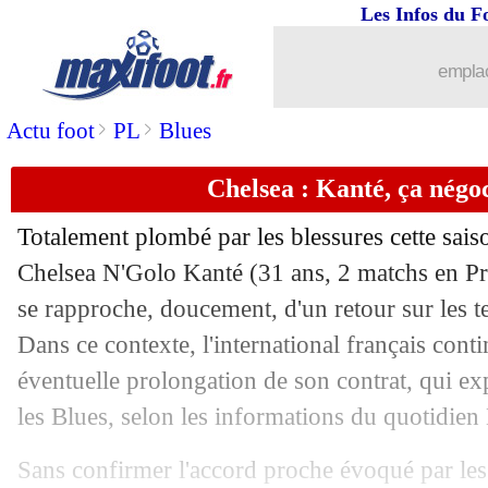
Les Infos du F
26/01
Liverpool
: Bajcetic jusqu'en 2027 (of
emplac
26/01
Argentine
: Agüero répond à Zlatan
>
>
Actu foot
PL
Blues
26/01
Lorient
: pas de départ pour Moffi ?
Chelsea : Kanté, ça négo
26/01
OM
: Dieng à Lorient, c'est non !
Totalement plombé par les blessures cette saiso
26/01
Montpellier
: Lecomte va bien reveni
Chelsea N'Golo Kanté (31 ans, 2 matchs en Pr
se rapproche, doucement, d'un retour sur les te
26/01
Sondage MF
: Arsenal va gagner la P
Dans ce contexte, l'international français cont
éventuelle prolongation de son contrat, qui ex
26/01
Barça
: Xavi rassure Raphinha
les Blues, selon les informations du quotidien
26/01
Chelsea
: un ex-club de Silva se posit
Sans confirmer l'accord proche évoqué par les