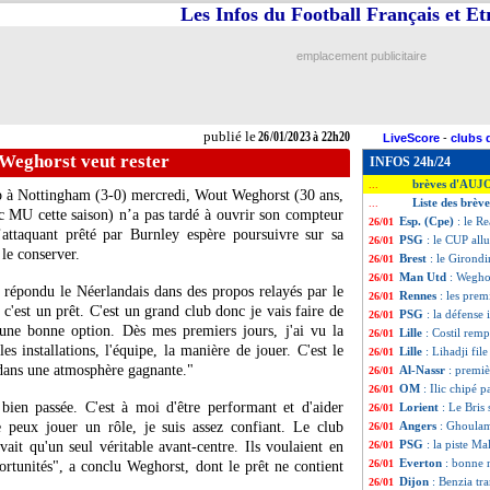
Les Infos du Football Français et E
emplacement publicitaire
publié le
26/01/2023 à 22h20
LiveScore
-
clubs 
Weghorst veut rester
INFOS 24h/24
brèves d'AUJ
...
p à Nottingham (3-0) mercredi, Wout Weghorst (30 ans,
Liste des brèv
...
c MU cette saison) n’a pas tardé à ouvrir son compteur
Esp. (Cpe)
: le Re
26/01
’attaquant prêté par Burnley espère poursuivre sur sa
PSG
: le CUP al
26/01
le conserver.
Brest
: le Girondi
26/01
Man Utd
: Weghor
26/01
a répondu le Néerlandais dans des propos relayés par le
Rennes
: les pre
26/01
, c'est un prêt. C'est un grand club donc je vais faire de
PSG
: la défense
26/01
une bonne option. Dès mes premiers jours, j'ai vu la
Lille
: Costil remp
26/01
es installations, l'équipe, la manière de jouer. C'est le
Lille
: Lihadji fil
26/01
 dans une atmosphère gagnante."
Al-Nassr
: premi
26/01
OM
: Ilic chipé p
26/01
bien passée. C'est à moi d'être performant et d'aider
Lorient
: Le Bris
26/01
 peux jouer un rôle, je suis assez confiant. Le club
Angers
: Ghoulam
26/01
PSG
: la piste M
vait qu'un seul véritable avant-centre. Ils voulaient en
26/01
Everton
: bonne 
26/01
portunités", a conclu Weghorst, dont le prêt ne contient
Dijon
: Benzia tr
26/01