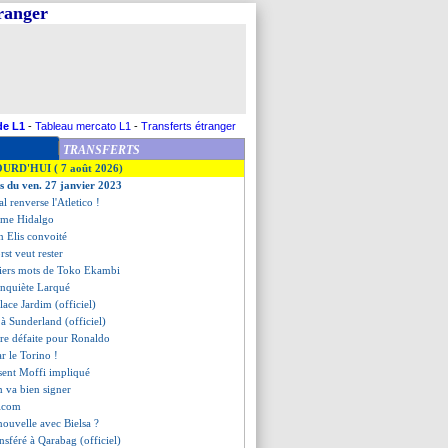
tranger
de L1
-
Tableau mercato L1
-
Transferts étranger
TRANSFERTS
OURD'HUI ( 7 août 2026)
es du ven. 27 janvier 2023
al renverse l'Atletico !
lume Hidalgo
n Elis convoité
st veut rester
miers mots de Toko Ekambi
 inquiète Larqué
lace Jardim (officiel)
e à Sunderland (officiel)
ère défaite pour Ronaldo
ar le Torino !
 sent Moffi impliqué
 va bien signer
alcom
nouvelle avec Bielsa ?
ansféré à Qarabag (officiel)