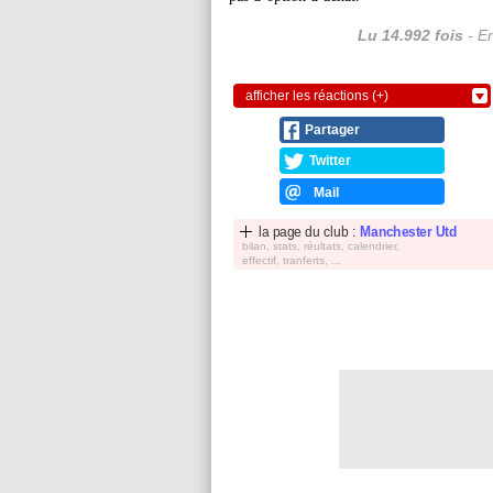
Lu 14.992 fois
- Er
afficher les réactions (+)
Partager
Twitter
Mail
la page du club :
Manchester Utd
bilan, stats, réultats, calendrier,
effectif, tranferts, ...