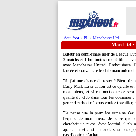
Actu foot
PL
Manchester Utd
>
>
Man Utd : 
Buteur en demi-finale aller de League Cu
3 matchs et 1 but toutes compétitions ave
avec Manchester United. Enthousiaste, l
lancée et convaincre le club mancunien de 
"Si j'ai une chance de rester ? Bien sûr, 
Daily Mail. La situation est ce qu'elle est
mon mieux, et si ça fonctionne ce sera 
qualité du club dans tous les domaines : l
genre d'endroit où vous voulez travailler,
"Je pense que la première semaine s'est 
l'équipe de mon mieux. Je pense que je
cherchait un pivot. Avec Martial, il n'y a
ajouter un et c'est à moi de saisir les op
pas d’option d’achat.