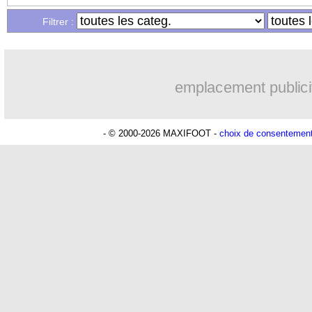
11/09
OM
: le clan Ben Arfa répond à la ru
Filtrer :
11/09
PSG
: Al-Khelaïfi encense Icardi
emplacement publici
11/09
Lens
: Moukandjo, signature imminent
11/09
Liverpool
: les Reds et rien d'autre p
- © 2000-2026 MAXIFOOT -
choix de consentemen
11/09
Man City
: Anderlecht après City po
11/09
Barça
: Messi peut partir, Bordas pas 
11/09
Valence
: Marcelino prend la porte (off
11/09
OM
: Thauvin, une importance capital