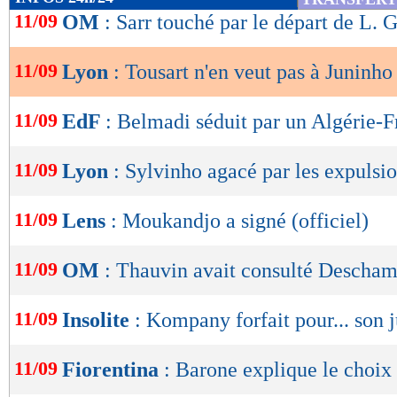
de
11/09
OM
: Sarr touché par le départ de L. 
lecture
11/09
Lyon
: Tousart n'en veut pas à Juninho
OK
11/09
EdF
: Belmadi séduit par un Algérie-
11/09
Lyon
: Sylvinho agacé par les expulsi
11/09
Lens
: Moukandjo a signé (officiel)
11/09
OM
: Thauvin avait consulté Descha
11/09
Insolite
: Kompany forfait pour... son j
11/09
Fiorentina
: Barone explique le choix