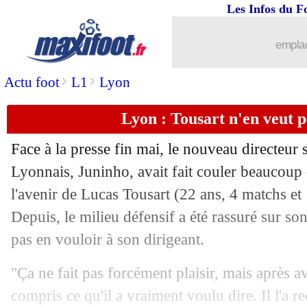
Les Infos du F
emplac
>
>
Actu foot
L1
Lyon
Lyon : Tousart n'en veut 
Face à la presse fin mai, le nouveau directeur
Lyonnais, Juninho, avait fait couler beaucoup 
l'avenir de
Lucas Tousart
(22 ans, 4 matchs et 
Depuis, le milieu défensif a été rassuré sur son
pas en vouloir à son dirigeant.
"Ça ne fait pas forcément plaisir, mais après avo
compris ce qu'il a vraiment voulu dire. Il l'a r