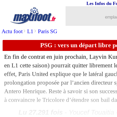
Les Infos du F
11/09
EdF
: Ikoné, Deschamps se réjouit d'a
emplac
11/09
Barça
: Boateng explique les soucis 
>
>
Actu foot
L1
Paris SG
11/09
FFF
: SOS Racisme réclame le départ
PSG : vers un départ libre 
11/09
L1
: Griezmann en faveur de l'arrêt de
En fin de contrat en juin prochain,
Layvin Ku
en L1 cette saison) pourrait quitter librement 
11/09
OM
: opération confirmée pour Thauv
effet, Paris United explique que le latéral gau
prolongation proposée par l’ancien directeur sp
11/09
PSG
: Neymar, la demande de la dire
Antero Henrique. Reste à savoir si son succes
11/09
L1
: Maracineanu contre Le Graët, Ma
à convaincre le Tricolore d’étendre son bail da
Lu 27.291 fois
- Youcef Touaitia 
11/09
PSG
: pas de prolongation pour Cavan