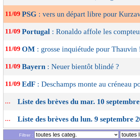
OK
11/09
PSG
: vers un départ libre pour Kurza
11/09
Portugal
: Ronaldo affole les compteu
11/09
OM
: grosse inquiétude pour Thauvin 
11/09
Bayern
: Neuer bientôt blindé ?
11/09
EdF
: Deschamps monte au créneau po
...
Liste des brèves du mar. 10 septembr
...
Liste des brèves du lun. 9 septembre 
Filtrer :