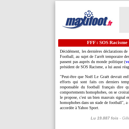
FFF : SOS Racisme 
Décidément, les dernières déclarations de
Football, au sujet de l'arrêt temporaire 
passent pas auprès du monde politique (
vo
président de SOS Racisme, a lui aussi réa
"Peut-être que Noël Le Graët devrait enfin
efforts qui sont faits ces derniers te
responsable du football français dire q
comportements homophobes, on se croirait 
le propose, c'est un bien mauvais signal 
homophobes dans un stade de football", a d
accordée à Yahoo Sport.
Lu 19.887 fois
- Gil