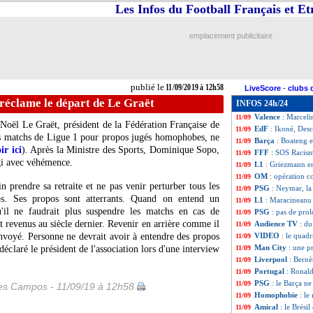
Les Infos du Football Français et E
Man City
: Ander
11/09
Barça
: Messi peu
11/09
Valence
: Marceli
11/09
emplacement publicitaire
OM
: Thauvin, un
11/09
PSG
: De Laurenti
11/09
Real
: une présen
11/09
Barça
: retour f
11/09
publié le
11/09/2019 à 12h58
LiveScore
-
clubs 
OM
: l'option Be
11/09
réclame le départ de Le Graët
INFOS 24h/24
Portugal
: Bernar
11/09
Valence
: Marceli
11/09
 Noël Le Graët, président de la Fédération Française de
EdF
: Ikoné, Des
11/09
des matchs de Ligue 1 pour propos jugés homophobes, ne
Barça
: Boateng 
11/09
ir ici
). Après la Ministre des Sports, Dominique Sopo,
FFF
: SOS Racism
11/09
gi avec véhémence.
L1
: Griezmann en
11/09
OM
: opération 
11/09
 prendre sa retraite et ne pas venir perturber tous les
PSG
: Neymar, la
11/09
mps. Ses propos sont atterrants. Quand on entend un
L1
: Maracineanu 
11/09
u'il ne faudrait plus suspendre les matchs en cas de
PSG
: pas de pro
11/09
revenus au siècle dernier. Revenir en arrière comme il
Audience TV
: d
11/09
envoyé. Personne ne devrait avoir à entendre des propos
VIDEO
: le quad
11/09
Man City
: une p
éclaré le président de l'association lors d'une interview
11/09
Liverpool
: Bernè
11/09
Portugal
: Ronal
11/09
PSG
: le Barça n
11/09
les Campos - 11/09/19 à 12h58
Homophobie
: le
11/09
Amical
: le Brési
11/09