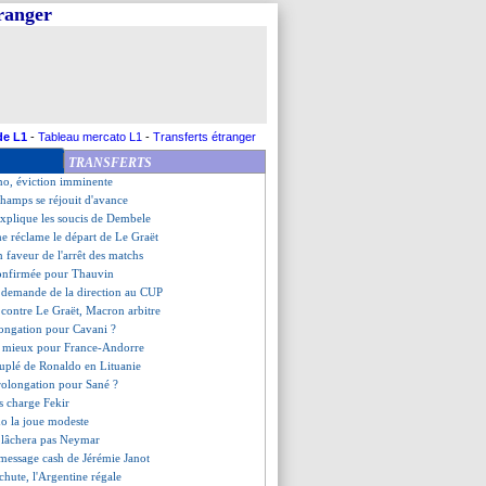
tranger
lecht après City pour De Bruyne
t partir, Bordas pas inquiet
no prend la porte (officiel)
e importance capitale
is a tout tenté pour Icardi
tation "cheap" pour Areola ?
ace à Dortmund pour Messi ?
de L1
-
Tableau mercato L1
-
Transferts étranger
n Arfa envisagée ?
TRANSFERTS
do Silva régale aussi !
no, éviction imminente
champs se réjouit d'avance
explique les soucis de Dembele
e réclame le départ de Le Graët
 faveur de l'arrêt des matchs
confirmée pour Thauvin
 demande de la direction au CUP
contre Le Graët, Macron arbitre
longation pour Cavani ?
u mieux pour France-Andorre
ruplé de Ronaldo en Lituanie
rolongation pour Sané ?
s charge Fekir
do la joue modeste
e lâchera pas Neymar
 message cash de Jérémie Janot
l chute, l'Argentine régale