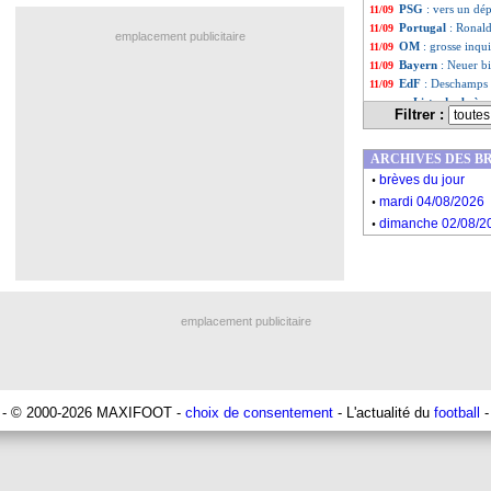
PSG
: vers un dé
11/09
Portugal
: Ronald
11/09
emplacement publicitaire
OM
: grosse inqu
11/09
Bayern
: Neuer bi
11/09
EdF
: Deschamps 
11/09
Liste des brèv
...
Filtrer :
Liste des brèv
...
ARCHIVES DES B
.
brèves du jour
.
mardi 04/08/2026
.
dimanche 02/08/2
emplacement publicitaire
- © 2000-2026 MAXIFOOT -
choix de consentement
- L'actualité du
football
-