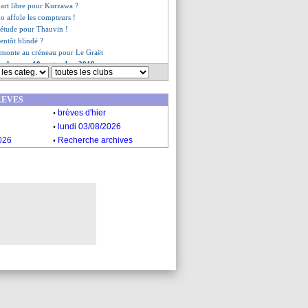
part libre pour Kurzawa ?
o affole les compteurs !
iétude pour Thauvin !
entôt blindé ?
monte au créneau pour Le Graët
es du mar. 10 septembre 2019
es du lun. 9 septembre 2019
REVES
.
brèves d'hier
.
lundi 03/08/2026
.
026
Recherche archives