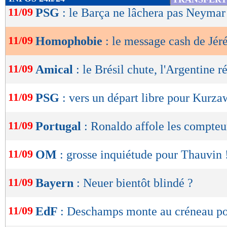
de
11/09
PSG
: le Barça ne lâchera pas Neymar
lecture
11/09
Homophobie
: le message cash de Jér
OK
11/09
Amical
: le Brésil chute, l'Argentine r
11/09
PSG
: vers un départ libre pour Kurza
11/09
Portugal
: Ronaldo affole les compteu
11/09
OM
: grosse inquiétude pour Thauvin 
11/09
Bayern
: Neuer bientôt blindé ?
11/09
EdF
: Deschamps monte au créneau po