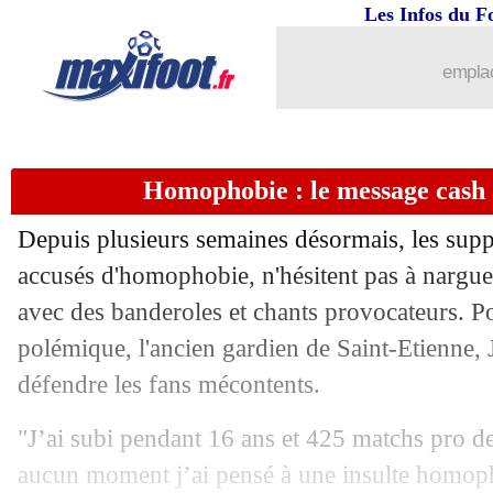
Les Infos du F
11/09
OM
: l'option Ben Arfa envisagée ?
emplac
11/09
Portugal
: Bernardo Silva régale aussi
11/09
Valence
: Marcelino, éviction immine
Homophobie : le message cash 
11/09
EdF
: Ikoné, Deschamps se réjouit d'a
Depuis plusieurs semaines désormais, les supp
11/09
Barça
: Boateng explique les soucis 
accusés d'homophobie, n'hésitent pas à nargue
avec des banderoles et chants provocateurs. P
11/09
FFF
: SOS Racisme réclame le départ
polémique, l'ancien gardien de Saint-Etienne, 
défendre les fans mécontents.
11/09
L1
: Griezmann en faveur de l'arrêt de
"J’ai subi pendant 16 ans et 425 matchs pro de
11/09
OM
: opération confirmée pour Thauv
aucun moment j’ai pensé à une insulte homop