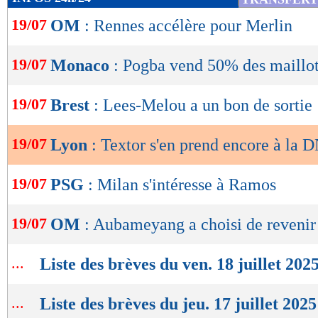
de
19/07
OM
: Rennes accélère pour Merlin
lecture
OK
19/07
Monaco
: Pogba vend 50% des maillo
19/07
Brest
: Lees-Melou a un bon de sortie
19/07
Lyon
: Textor s'en prend encore à la
19/07
PSG
: Milan s'intéresse à Ramos
19/07
OM
: Aubameyang a choisi de revenir
...
Liste des brèves du ven. 18 juillet 202
...
Liste des brèves du jeu. 17 juillet 2025