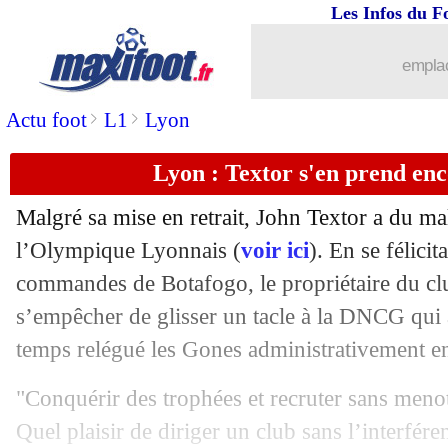
Les Infos du F
19/07
Valladolid
: Ponceau signe trois ans (o
emplac
19/07
Étoile Rouge
: Arnautovic en approch
>
>
Actu foot
L1
Lyon
19/07
Man Utd
: le Barça avance pour Rash
Lyon : Textor s'en prend en
19/07
Lyon
: Bengui vers un prêt au RWDM 
Malgré sa mise en retrait, John Textor a du ma
l’Olympique Lyonnais (
voir ici
). En se félici
19/07
Inter
: Fenerbahçe veut aussi Calhano
commandes de Botafogo, le propriétaire du cl
19/07
s’empêcher de glisser un tacle à la DNCG qui 
Amical
: Lens sans problème face à 
temps relégué les Gones administrativement e
19/07
Le Havre
: Sangante refuse Midtjylla
"Conquérir des trophées et recruter sans menotte
19/07
OM
: Rennes revient pour Rongier
Quel plaisir de diriger un club sans l’interfér