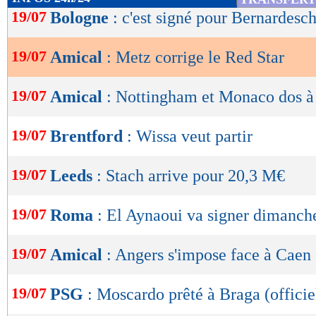
de
19/07
Bologne
: c'est signé pour Bernardeschi
lecture
19/07
Amical
: Metz corrige le Red Star
OK
19/07
Amical
: Nottingham et Monaco dos à
19/07
Brentford
: Wissa veut partir
19/07
Leeds
: Stach arrive pour 20,3 M€
19/07
Roma
: El Aynaoui va signer dimanch
19/07
Amical
: Angers s'impose face à Caen
19/07
PSG
: Moscardo prêté à Braga (officie