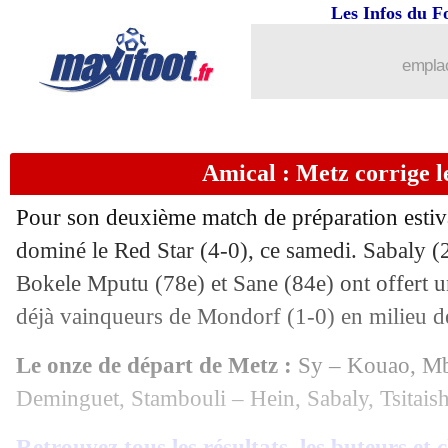
Les Infos du F
19/07
Francfort
: Ekitike, Liverpool propo
emplac
19/07
Rennes
: le coup de pression de Beye
19/07
Lorient
: Ryan chez les Merlus ?
Amical : Metz corrige l
19/07
Nice
: une recrue piochée en Suède ?
Pour son deuxième match de préparation estiv
19/07
Arsenal
: la mise au point de Tomiyas
dominé le Red Star (4-0), ce samedi. Sabaly (27
Bokele Mputu (78e) et Sane (84e) ont offert u
19/07
Real
: Dani Ceballos de retour au Beti
déjà vainqueurs de Mondorf (1-0) en milieu d
19/07
PSG
: Kolo Muani pisté par Man Utd 
Le onze de départ de Metz :
Sy – Kouao, Mbo
Deminguet, Stambouli – Hein, Sabaly, Tsitaish
19/07
OM
: Igor Paixão arrive pour 35 M€ !
Retrouvez tous les résultats, les buteurs et