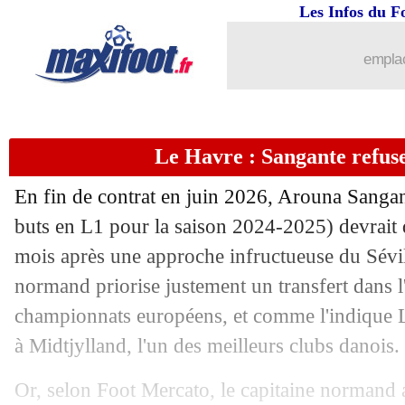
Les Infos du F
19/07
Lille
: 30 M€ refusés pour Diakité
emplac
19/07
OM
: Pau Lopez vendu à Toluca (offic
19/07
Bologne
: c'est signé pour Bernardeschi
Le Havre : Sangante refus
19/07
Amical
: Metz corrige le Red Star
En fin de contrat en juin 2026, Arouna
Sangan
19/07
Amical
: Nottingham et Monaco dos à
buts en L1 pour la saison 2024-2025) devrait q
mois après une approche infructueuse du Sévil
19/07
Brentford
: Wissa veut partir
normand priorise justement un transfert dans l
championnats européens, et comme l'indique L
19/07
Leeds
: Stach arrive pour 20,3 M€
à Midtjylland, l'un des meilleurs clubs danois.
19/07
Roma
: El Aynaoui va signer dimanch
Or, selon Foot Mercato, le capitaine normand 