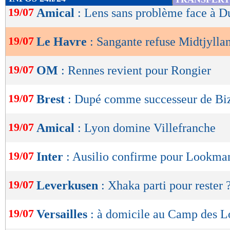
de
19/07
Amical
: Lens sans problème face à 
lecture
19/07
Le Havre
: Sangante refuse Midtjylla
OK
19/07
OM
: Rennes revient pour Rongier
19/07
Brest
: Dupé comme successeur de Biz
19/07
Amical
: Lyon domine Villefranche
19/07
Inter
: Ausilio confirme pour Lookma
19/07
Leverkusen
: Xhaka parti pour rester 
19/07
Versailles
: à domicile au Camp des L