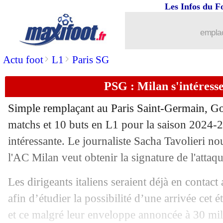
Les Infos du F
19/07
Valladolid
: Ponceau signe trois ans (o
emplac
19/07
Étoile Rouge
: Arnautovic en approch
>
>
Actu foot
L1
Paris SG
19/07
Man Utd
: le Barça avance pour Rash
PSG : Milan s'intéress
19/07
Lyon
: Bengui vers un prêt au RWDM 
Simple remplaçant au Paris Saint-Germain,
Go
matchs et 10 buts en L1 pour la saison 2024-2
19/07
Inter
: Fenerbahçe veut aussi Calhano
intéressante. Le journaliste Sacha Tavolieri n
19/07
l'AC Milan veut obtenir la signature de l'attaqu
Amical
: Lens sans problème face à 
Les dirigeants italiens seraient déjà en contact
19/07
Le Havre
: Sangante refuse Midtjylla
afin d’étudier la possibilité d’une arrivée cet 
19/07
OM
: Rennes revient pour Rongier
et ce malgré leur enveloppe annoncée à 30 mil