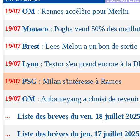
de
19/07
OM
: Rennes accélère pour Merlin
lecture
OK
19/07
Monaco
: Pogba vend 50% des maillo
19/07
Brest
: Lees-Melou a un bon de sortie
19/07
Lyon
: Textor s'en prend encore à la
19/07
PSG
: Milan s'intéresse à Ramos
19/07
OM
: Aubameyang a choisi de revenir
...
Liste des brèves du ven. 18 juillet 202
...
Liste des brèves du jeu. 17 juillet 2025