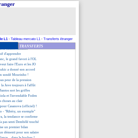
thyrambique avec Mbappé
tranger
 rassurer les sceptiques
Todibo n'a pas été contacté
 le viseur de Naples
l accroché par le Sénégal
ve Fabián Ruiz
aer ne serait pas menacé
re d'Umtiti sur un an
de L1
-
Tableau mercato L1
-
Transferts étranger
finitivement écarté ?
TRANSFERTS
forte encore Juninho
soif d'apprendre
anc, le grand favori à l'OL
veut faire l'Euro et les JO
ukic a donné son accord
ien sondé Mourinho !
pas peur de la pression
 la Juve toujours à l'affût
Santos sort les griffes
iola et l'invendable Foden
s choses au clair
 pour Casanova (officiel) !
sso - "Ribéry, un exemple"
va, la tendance se confirme
n'a pas senti Dembélé touché
ise un premier bilan
un démenti pour son salaire
 lance... dans le hockey !