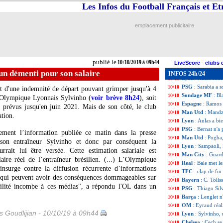
PSG
: Bernat di
10/10
Les Infos du Football Français et E
Milan
: Pioli veut
10/10
Barça
: Neymar, 
10/10
emplacement publicitaire
Lyon
: Aouar dans
10/10
Amical
: le Brési
10/10
Real
: l'alternati
10/10
Man Utd
: Solskj
10/10
publié le
10/10/2019 à 09h44
Barça
: le calvai
10/10
LiveScore
-
clubs 
Arsenal
: Özil dé
10/10
un démenti pour son salaire
INFOS 24h/24
Lyon
: Aulas con
10/10
PSG
: Sarabia a 
10/10
tat d'une indemnité de départ pouvant grimper jusqu'à 4
Sondage MF
: Bl
10/10
'Olympique Lyonnais Sylvinho (
voir brève 8h24
), soit
Espagne
: Ramos 
10/10
res prévus jusqu'en juin 2021. Mais de son côté, le club
Man Utd
: Mandz
10/10
tion.
Lyon
: Aulas a b
10/10
PSG
: Bernat n'a 
10/10
ment l’information publiée ce matin dans la presse
Man Utd
: Pogba,
10/10
 son entraîneur Sylvinho et donc par conséquent la
Lyon
: Sampaoli, 
10/10
rrait lui être versée. Cette estimation salariale est
Man City
: Guard
10/10
laire réel de l’entraîneur brésilien. (...) L’Olympique
Real
: Bale met le
10/10
insurge contre la diffusion récurrente d’informations
TFC
: clap de fin
10/10
s qui peuvent avoir des conséquences dommageables sur
Bayern
: C. Toli
10/10
abilité incombe à ces médias", a répondu l'OL dans un
PSG
: Thiago Sil
10/10
Barça
: Lenglet 
10/10
OM
: Eyraud réal
10/10
is Goudlijian - 10/10/19 à 09h44
Lyon
: Sylvinho, 
10/10
Chelsea
: Cech se
10/10