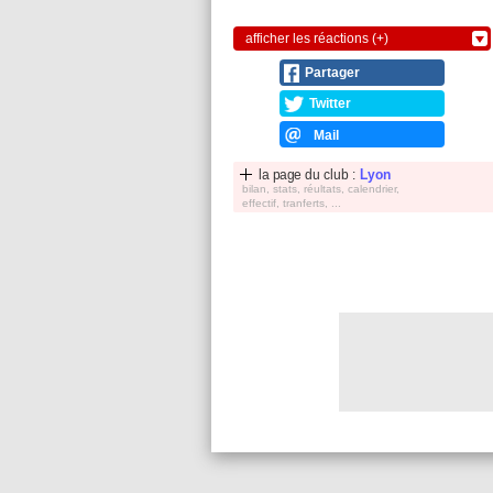
afficher les réactions (+)
Partager
Twitter
Mail
la page du club :
Lyon
bilan, stats, réultats, calendrier,
effectif, tranferts, ...