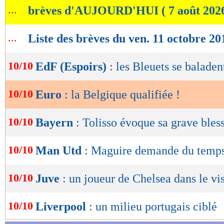
Groupe I :
Belgique 9-0 Saint-Marin, Russie 
...
brèves d'AUJOURD'HUI ( 7 août 202
de
lecture
Retrouvez tous les résultats, les buteurs et
...
Liste des brèves du ven. 11 octobre 20
OK
SCORE de Maxifoot.
10/10
EdF (Espoirs)
: les Bleuets se baladen
Lu 22.999 fois
- Youcef Touaitia 
10/10
Euro
: la Belgique qualifiée !
10/10
Bayern
: Tolisso évoque sa grave bles
10/10
Man Utd
: Maguire demande du temp
10/10
Juve
: un joueur de Chelsea dans le vi
10/10
Liverpool
: un milieu portugais ciblé