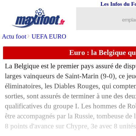
Les Infos du F
emplac
>
Actu foot
UEFA EURO
Euro : la Belgique qua
La Belgique est le premier pays assuré de disp
larges vainqueurs de Saint-Marin (9-0), ce jeud
éliminatoires, les Diables Rouges, qui compten
sorties, sont assurés de terminer à une des de
qualificatives du groupe I. Les hommes de Ro
être accompagnés par la Russie, tombeuse de l
8 points d'avance sur Chypre, 3e avec 8 unité