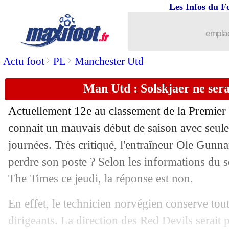
Les Infos du F
10/10
Lyon
: Aulas se paie Paul Le Guen
emplac
10/10
EdF
: Hernandez est "prêt"
>
>
Actu foot
PL
Manchester Utd
10/10
EdF
: Deschamps explique le départ 
Man Utd : Solskjaer ne ser
10/10
PSG
: Mbappé, bientôt le meilleur p
Actuellement 12e au classement de la Premie
10/10
Juve
: Can ne parle pas avec Sarri
connait un mauvais début de saison avec seule
journées. Très critiqué, l'entraîneur Ole Gunna
10/10
Lyon
: Aulas pense bien à Blanc
perdre son poste ? Selon les informations du 
The Times ce jeudi, la réponse est non.
10/10
Islande
: Sigurdsson prévient les Bleu
En effet, le technicien norvégien conserve tout
10/10
CdM 2022
: l'Iran en met 14 au Camb
dirigeants. La direction des Red Devils serait 