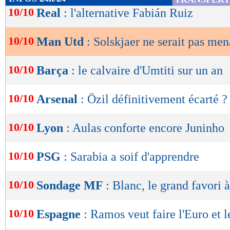
de
10/10
Real
: l'alternative Fabián Ruiz
lecture
10/10
Man Utd
: Solskjaer ne serait pas me
OK
10/10
Barça
: le calvaire d'Umtiti sur un an
10/10
Arsenal
: Özil définitivement écarté ?
10/10
Lyon
: Aulas conforte encore Juninho
10/10
PSG
: Sarabia a soif d'apprendre
10/10
Sondage MF
: Blanc, le grand favori 
10/10
Espagne
: Ramos veut faire l'Euro et l