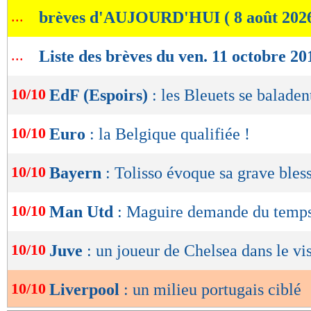
de
...
brèves d'AUJOURD'HUI ( 8 août 202
lecture
OK
...
Liste des brèves du ven. 11 octobre 20
10/10
EdF (Espoirs)
: les Bleuets se baladen
10/10
Euro
: la Belgique qualifiée !
10/10
Bayern
: Tolisso évoque sa grave bles
10/10
Man Utd
: Maguire demande du temp
10/10
Juve
: un joueur de Chelsea dans le vi
10/10
Liverpool
: un milieu portugais ciblé