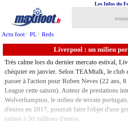
Les Infos du F
emplac
>
>
Actu foot
PL
Reds
Liverpool : un milieu por
Très calme lors du dernier mercato estival, Liv
chéquier en janvier. Selon TEAMtalk, le club 
passer à l'action pour Ruben
Neves
(22 ans, 8 
League cette saison). Auteur de prestations int
Wolverhampton, le milieu de terrain portugais,
d'euros en 2017, pourrait faire l'objet d'une gr
estimé à 50 millions d'euros.