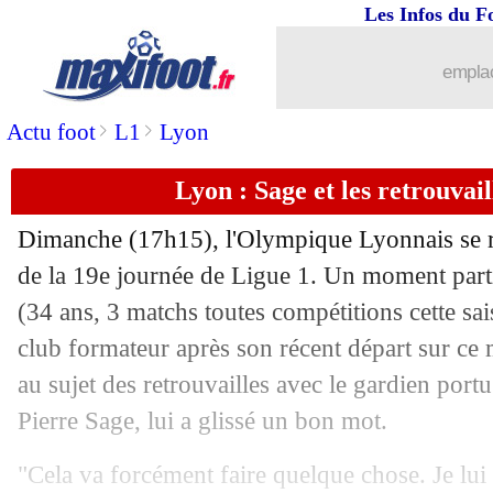
Les Infos du F
25/01
VIDEO
: le retourné superbe d'Akliou
emplac
25/01
All.
: Leverkusen et Dortmund frustrés
>
>
Actu foot
L1
Lyon
25/01
All.
: Stuttgart perd avant le PSG
Lyon : Sage et les retrouvai
25/01
All.
: le Bayern se rassure
Dimanche (17h15), l'Olympique Lyonnais se r
25/01
PSG
: Kvaratskhelia, Garcia voit du R
de la 19e journée de Ligue 1. Un moment par
(34 ans, 3 matchs toutes compétitions cette sa
25/01
Ita.
: l'Atalanta renverse Côme
club formateur après son récent départ sur ce 
au sujet des retrouvailles avec le gardien portu
25/01
Nice
: l'affaire Galtier, Fournier amer
Pierre Sage, lui a glissé un bon mot.
25/01
Lyon
: Neom insiste pour Benrahma
"Cela va forcément faire quelque chose. Je lui 