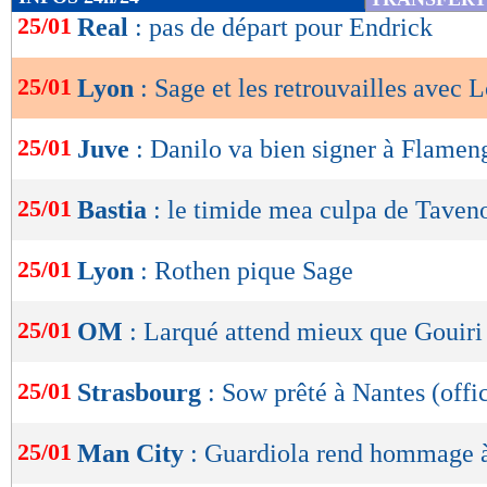
de
25/01
Real
: pas de départ pour Endrick
lecture
25/01
Lyon
: Sage et les retrouvailles avec 
OK
25/01
Juve
: Danilo va bien signer à Flamen
25/01
Bastia
: le timide mea culpa de Taven
25/01
Lyon
: Rothen pique Sage
25/01
OM
: Larqué attend mieux que Gouiri
25/01
Strasbourg
: Sow prêté à Nantes (offic
25/01
Man City
: Guardiola rend hommage 