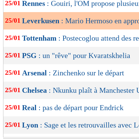
de
25/01
Rennes
: Gouiri, l'OM propose plusieu
lecture
25/01
Leverkusen
: Mario Hermoso en appr
OK
25/01
Tottenham
: Postecoglou attend des r
25/01
PSG
: un "rêve" pour Kvaratskhelia
25/01
Arsenal
: Zinchenko sur le départ
25/01
Chelsea
: Nkunku plaît à Manchester 
25/01
Real
: pas de départ pour Endrick
25/01
Lyon
: Sage et les retrouvailles avec 