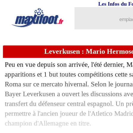
25/01
L1
: Monaco 3-2 Rennes (fini)
Les Infos du F
25/01
Man Utd
: Antony prêté au Betis (offi
emplac
25/01
LFP
: Labrune, le tacle de Fournier !
Leverkusen : Mario Hermoso
25/01
L1
: Strasbourg-Lille, les compos
Peu en vue depuis son arrivée, l'été dernier, 
25/01
Esp.
: l'Atletico encore à l'arrêt
apparitions et 1 but toutes compétitions cette s
Roma sur ce mercato hivernal. Selon le journa
25/01
Ang.
: Liverpool s'amuse, Arsenal s'ar
Bayer Leverkusen a ouvert les discussions avec
25/01
VIDEO
: le retourné superbe d'Akliou
transfert du défenseur central espagnol. Un pr
permettre à l'ancien joueur de l'Atletico Madri
25/01
All.
: Leverkusen et Dortmund frustrés
champion d'Allemagne en titre.