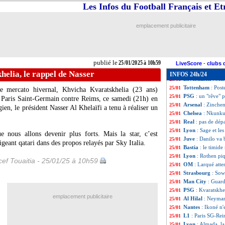
All.
: Stuttgart p
25/01
Les Infos du Football Français et E
All.
: le Bayern se
25/01
PSG
: Kvaratskhe
25/01
emplacement publicitaire
Ita.
: l'Atalanta 
25/01
Nice
: l'affaire G
25/01
Lyon
: Neom insi
25/01
L1
: Monaco-Renn
25/01
publié le
25/01/2025 à 10h59
L2
: le PFC rempo
25/01
LiveScore
-
clubs 
Rennes
: Gouiri,
25/01
elia, le rappel de Nasser
INFOS 24h/24
Leverkusen
: Ma
25/01
Tottenham
: Post
25/01
e mercato hivernal, Khvicha Kvaratskhelia (23 ans)
PSG
: un "rêve" 
25/01
le Paris Saint-Germain contre Reims, ce samedi (21h) en
Arsenal
: Zinchen
25/01
gien, le président Nasser Al Khelaïfi a tenu à réaliser un
Chelsea
: Nkunku
25/01
Real
: pas de dép
25/01
Lyon
: Sage et le
25/01
ue nous allons devenir plus forts. Mais la star, c’est
Juve
: Danilo va
25/01
irigeant qatari dans des propos relayés par Sky Italia.
Bastia
: le timid
25/01
Lyon
: Rothen pi
25/01
ef Touaitia - 25/01/25 à 10h59
OM
: Larqué att
25/01
Strasbourg
: Sow
25/01
Man City
: Guar
25/01
PSG
: Kvaratskhe
25/01
emplacement publicitaire
Al Hilal
: Neymar
25/01
Nantes
: Ikoné n'
25/01
L1
: Paris SG-Re
25/01
Lyon
: Almada, l
25/01