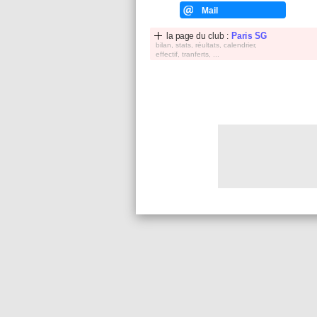
Mail
la page du club :
Paris SG
bilan, stats, réultats, calendrier,
effectif, tranferts, ...