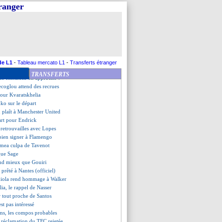
erd avant le PSG
tranger
 rassure
lia, Garcia voit du Ribéry
renverse Côme
altier, Fournier amer
ste pour Benrahma
es, les compos
rte le derby face au Red Star
de L1
-
Tableau mercato L1
-
Transferts étranger
 l'OM propose plusieurs joueurs
TRANSFERTS
rio Hermoso en approche ?
ecoglou attend des recrues
pour Kvaratskhelia
ko sur le départ
 plaît à Manchester United
art pour Endrick
s retrouvailles avec Lopes
 bien signer à Flamengo
e mea culpa de Tavenot
que Sage
end mieux que Gouiri
 prêté à Nantes (officiel)
diola rend hommage à Walker
lia, le rappel de Nasser
 tout proche de Santos
est pas intéressé
ims, les compos probables
a réclamation du TFC rejetée