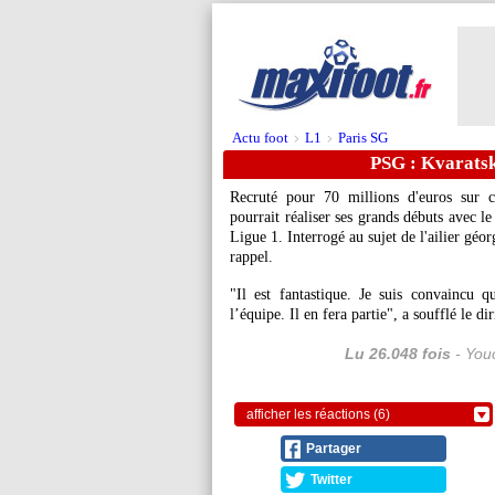
Actu foot
L1
Paris SG
>
>
PSG : Kvaratskh
Recruté pour 70 millions d'euros sur c
pourrait réaliser ses grands débuts avec 
Ligue 1. Interrogé au sujet de l'ailier géor
rappel.
"Il est fantastique. Je suis convaincu q
l’équipe. Il en fera partie", a soufflé le d
Lu 26.048 fois
- Youc
afficher les réactions (6)
Partager
Twitter