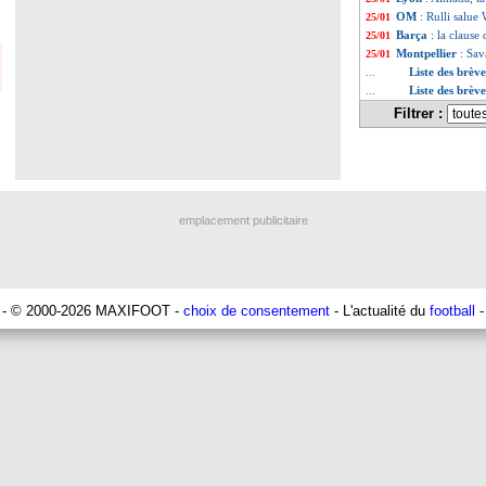
OM
: Rulli salue
25/01
Barça
: la clause
25/01
Montpellier
: Sav
25/01
Liste des brèv
...
Liste des brèv
...
Filtrer :
emplacement publicitaire
- © 2000-2026 MAXIFOOT -
choix de consentement
- L'actualité du
football
-