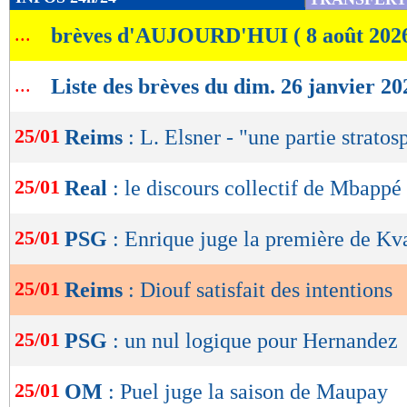
de
...
brèves d'AUJOURD'HUI ( 8 août 202
lecture
OK
...
Liste des brèves du dim. 26 janvier 20
25/01
Reims
: L. Elsner - "une partie strato
25/01
Real
: le discours collectif de Mbappé
25/01
PSG
: Enrique juge la première de Kv
25/01
Reims
: Diouf satisfait des intentions
25/01
PSG
: un nul logique pour Hernandez
25/01
OM
: Puel juge la saison de Maupay