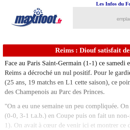
Les Infos du F
emplac
Reims : Diouf satisfait de
Face au Paris Saint-Germain (1-1) ce samedi e
Reims a décroché un nul positif. Pour le gar
(25 ans, 19 matchs en L1 cette saison), ce poi
des Champenois au Parc des Princes.
"On a eu une semaine un peu compliquée. On 
(0-0, 3-1 t.a.b.) en Coupe puis on fait un no
1). On avait à cœur de venir ici et montrer ce 