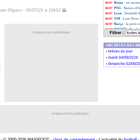
Roma
: un ancien
06/07
PSG
: Ramos offic
06/07
ain Rigaux - 06/07/21 à 15h52
Lyon
: Dembélé d
06/07
OM
: Luan Peres
06/07
Barça
: la porte
06/07
PHOTO
: Pau Lo
06/07
emplacement publicitaire
Filtrer :
Brésil
: Ruggeri 
06/07
OM
: l'option Be
06/07
ARCHIVES DES B
Chelsea
: le bel
06/07
.
OM
: renseigneme
06/07
brèves du jour
.
Lille
: prolongati
06/07
mardi 04/08/2026
Copa America
: 
06/07
.
dimanche 02/08/2
Liste des brève
...
Liste des brève
...
emplacement publicitaire
- © 2000-2026 MAXIFOOT -
choix de consentement
- L'actualité du
football
-