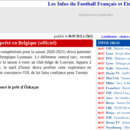
Les Infos du Football Français et E
OM
: Sampaoli a 
06/07
Danemark
: Erik
06/07
PSG
: Hakimi affi
06/07
emplacement publicitaire
OM
: les premie
06/07
PSG
: Hakimi, c'e
06/07
PSG
: Everton re
06/07
Man Utd
: Kound
06/07
publié le
06/07/2021 à 15h52
LiveScore
-
clubs 
Tottenham
: Espi
06/07
rêté en Belgique (officiel)
INFOS 24h/24
Barça
: Dembélé-
06/07
OM
: Balerdi vou
06/07
 compétitions pour la saison 2020-2021) devra patienter
Lyon
: Aouar dé
06/07
lympique Lyonnais. Le défenseur central turc, recruté
PSG
: Hakimi a p
06/07
ur la saison à venir au club belge de Louvain. Apparu à
Lyon
: Özkaçar pr
06/07
, le natif d'Izmir devra profiter cette expérience en
Italie
: Immobile,
06/07
 convaincre l'OL de lui faire confiance pour l'avenir.
Droits TV
: beIN
06/07
Man Utd
: Varane
06/07
Milan
: Isco, le R
06/07
nce le prêt d'Özkaçar
Francfort
: Borr
06/07
OM
: David Luiz,
06/07
Juve
: les vérités
06/07
Barça
: Junior Fi
06/07
Lille
: Koffi file 
06/07
Barça
: un recru
06/07
OM
: Guendouzi, c
06/07
Droits TV
: Aula
06/07
Strasbourg
: Mit
06/07