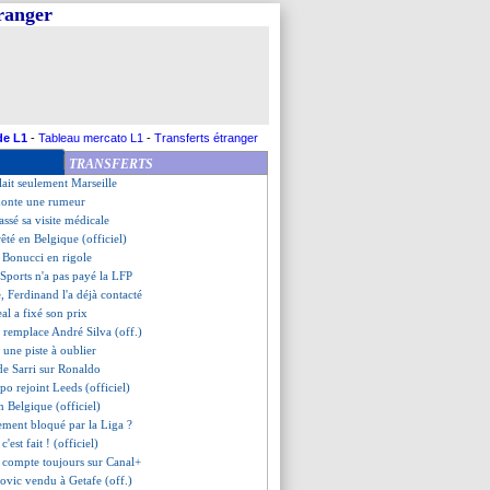
tranger
contacté Ben Arfa !
sen invité à la finale
che sa fierté
rs mots de Guendouzi
st bouclé ! (officiel)
fuse de prêter Kean !
é en plan B
de L1
-
Tableau mercato L1
-
Transferts étranger
rito Santo, Kane se livre
TRANSFERTS
Griezmann, Rakuten en colère
lait seulement Marseille
monte une rumeur
assé sa visite médicale
êté en Belgique (officiel)
 Bonucci en rigole
 Sports n'a pas payé la LFP
, Ferdinand l'a déjà contacté
eal a fixé son prix
é remplace André Silva (off.)
 une piste à oublier
 de Sarri sur Ronaldo
rpo rejoint Leeds (officiel)
en Belgique (officiel)
tement bloqué par la Liga ?
'est fait ! (officiel)
s compte toujours sur Canal+
rovic vendu à Getafe (off.)