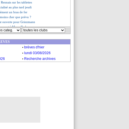
 Rennais sur les tablettes
ialisé au plus tard jeudi
ément un bras de fer
 moins cher que prévu ?
 est ouverte pour Griezmann
pez est à Marseille !
allume Neymar !
nfica plaît à Radonjic
REVES
 hommage de Sarri à Giroud
.
nts pris pour un latéral de L2
brèves d'hier
on en vue pour Fonte ?
.
lundi 03/08/2026
le Brésil en finale !
.
026
Recherche archives
s du lun. 5 juillet 2021
s du dim. 4 juillet 2021