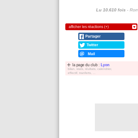
Lu 10.610 fois
- Rom
afficher les réactions (+)
Partager
Twitter
Mail
la page du club :
Lyon
bilan, stats, réultats, calendrier,
effectif, tranferts, ...