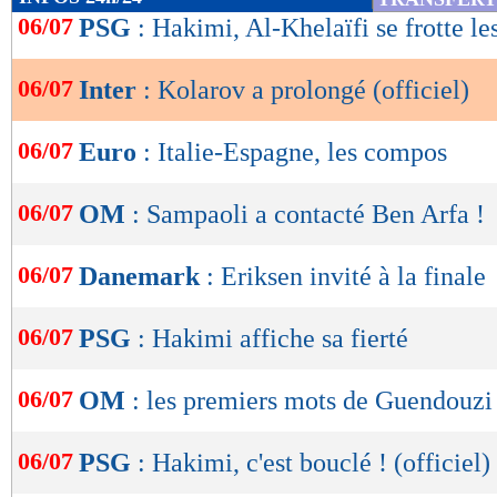
de
06/07
PSG
: Hakimi, Al-Khelaïfi se frotte l
lecture
06/07
Inter
: Kolarov a prolongé (officiel)
OK
06/07
Euro
: Italie-Espagne, les compos
06/07
OM
: Sampaoli a contacté Ben Arfa !
06/07
Danemark
: Eriksen invité à la finale
06/07
PSG
: Hakimi affiche sa fierté
06/07
OM
: les premiers mots de Guendouzi
06/07
PSG
: Hakimi, c'est bouclé ! (officiel)