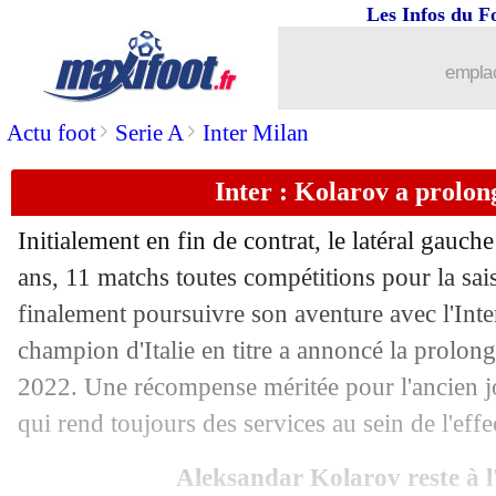
Les Infos du F
emplac
>
>
Actu foot
Serie A
Inter Milan
Inter : Kolarov a prolong
...
brèves d'AUJOURD'HUI ( 7 août 202
Initialement en fin de contrat, le latéral gau
...
Liste des brèves du mer. 7 juillet 2021
ans, 11 matchs toutes compétitions pour la s
finalement poursuivre son aventure avec l'Inte
06/07
VIDEO
: les Italiens chantent pour Sp
champion d'Italie en titre a annoncé la prolon
2022. Une récompense méritée pour l'ancien j
06/07
VIDEO
: le tir au but culotté de Jorgi
qui rend toujours des services au sein de l'effe
06/07
Euro
: Italie 1-1 (4-2 t.a.b.) Espagne (f
Aleksandar Kolarov reste à l