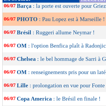
de
06/07
Barça
: la porte est ouverte pour Gri
lecture
06/07
PHOTO
: Pau Lopez est à Marseille !
Lu 39.430 fois
- Damien Da Silva 
OK
06/07
Brésil
: Ruggeri allume Neymar !
06/07
OM
: l'option Benfica plaît à Radonjic
06/07
Chelsea
: le bel hommage de Sarri à 
06/07
OM
: renseignements pris pour un laté
06/07
Lille
: prolongation en vue pour Fonte
06/07
Copa America
: le Brésil en finale !