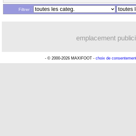
...
Liste des brèves du lun. 5 juillet 2021
Filtrer :
...
Liste des brèves du dim. 4 juillet 2021
emplacement publici
- © 2000-2026 MAXIFOOT -
choix de consentemen