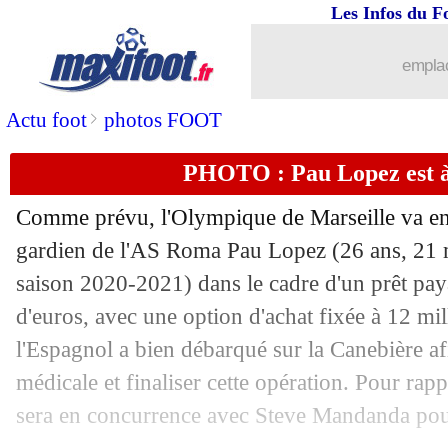
Les Infos du F
06/07
Droits TV
: beIN Sports n'a pas payé 
emplac
06/07
Man Utd
: Varane, Ferdinand l'a déjà 
>
Actu foot
photos FOOT
06/07
Milan
: Isco, le Real a fixé son prix
PHOTO : Pau Lopez est à 
06/07
Francfort
: Borré remplace André Silv
Comme prévu, l'Olympique de Marseille va enre
06/07
OM
: David Luiz, une piste à oublier
gardien de l'AS Roma Pau Lopez (26 ans, 21 m
saison 2020-2021) dans le cadre d'un prêt paya
06/07
Juve
: les vérités de Sarri sur Ronaldo
d'euros, avec une option d'achat fixée à 12 mil
l'Espagnol a bien débarqué sur la Canebière afi
06/07
Barça
: Junior Firpo rejoint Leeds (off
médicale et finaliser cette opération. Pour rapp
sera en concurrence avec Steve Mandanda pour l
06/07
Lille
: Koffi file en Belgique (officiel)