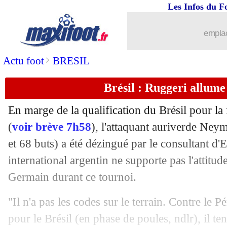
06/07
Man Utd
: Varane, Ferdinand l'a déjà 
Les Infos du F
06/07
Milan
: Isco, le Real a fixé son prix
emplac
06/07
Francfort
: Borré remplace André Silv
>
Actu foot
BRESIL
Brésil : Ruggeri allum
06/07
OM
: David Luiz, une piste à oublier
En marge de la qualification du Brésil pour la
06/07
Juve
: les vérités de Sarri sur Ronaldo
(
voir brève 7h58
), l'attaquant auriverde Neym
et 68 buts) a été dézingué par le consultant d
06/07
Barça
: Junior Firpo rejoint Leeds (off
international argentin ne supporte pas l'attitude
06/07
Lille
: Koffi file en Belgique (officiel)
Germain durant ce tournoi.
"Il n'a pas les codes sur le terrain. Contre le Pé
06/07
Barça
: un recrutement bloqué par la 
pour le Brésil (en phase de poules, ndlr), il tent