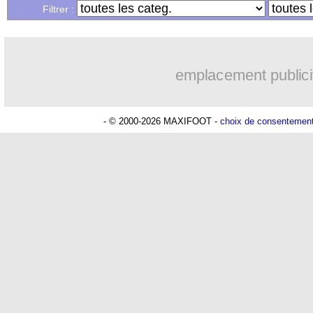
...
Liste des brèves du dim. 4 juillet 2021
Filtrer :
emplacement publici
- © 2000-2026 MAXIFOOT -
choix de consentemen