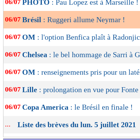
06/07
PHOTO
: Pau Lopez est à Marseille !
de
lecture
06/07
Brésil
: Ruggeri allume Neymar !
OK
06/07
OM
: l'option Benfica plaît à Radonjic
06/07
Chelsea
: le bel hommage de Sarri à 
06/07
OM
: renseignements pris pour un laté
06/07
Lille
: prolongation en vue pour Fonte
06/07
Copa America
: le Brésil en finale !
...
Liste des brèves du lun. 5 juillet 2021