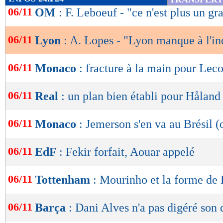
de
06/11
OM
: F. Leboeuf - "ce n'est plus un gr
lecture
06/11
Lyon
: A. Lopes - "Lyon manque à l'i
OK
06/11
Monaco
: fracture à la main pour Lec
06/11
Real
: un plan bien établi pour Håland
06/11
Monaco
: Jemerson s'en va au Brésil (o
06/11
EdF
: Fekir forfait, Aouar appelé
06/11
Tottenham
: Mourinho et la forme de
06/11
Barça
: Dani Alves n'a pas digéré son 