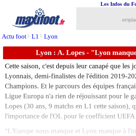
Les Infos du F
06/11
Bayern
: Alaba très gourmand
emplac
06/11
Lille
: Yazici comme Rivaldo
>
>
Actu foot
L1
Lyon
06/11
Man Utd
: Solskjaer ne doute pas
Lyon : A. Lopes - "Lyon manque
06/11
Dijon
: trois coachs ont déjà refusé
Cette saison, c'est depuis leur canapé que les
06/11
Barça
: Messi, Koeman ne croit pas à 
Lyonnais, demi-finalistes de l'édition 2019-20
Champions. Et le parcours des équipes françai
06/11
Espagne
: Munir ne jouera pas avec l
Ligue Europa n'a rien de réjouissant pour le 
Lopes
(30 ans, 9 matchs en L1 cette saison), q
06/11
Leeds
: comment Bielsa a été choisi
l'importance de l'OL pour le coefficient UEFA 
06/11
Monaco
: 6 semaines d'absence pour 
"L'Europe nous manque et Lyon manque à l'in