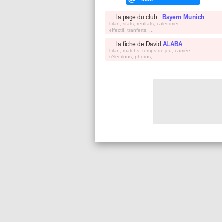
la page du club :
Bayern Munich
bilan, stats, réultats, calendrier,
effectif, tranferts, ...
la fiche de
David
ALABA
bilan, matchs, temps de jeu, carriée,
sélections, photos, ...