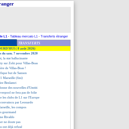
tranger
de L1
-
Tableau mercato L1
-
Transferts étranger
TRANSFERTS
OURD'HUI ( 8 août 2026)
es du sam. 7 novembre 2020
ut, la stat hallucinante
lty sur Zohi pour Villas-Boas
lère de Villas-Boas !
ifique but de Sanson
1 Marseille (fini)
ire Benlamri
onne des nouvelles d'Umtiti
verpool ne fera pas de folie
e les clubs de L1 sur l'Europe
s convaincu par Leonardo
arseille, les compos
rès gourmand
me Rivaldo
aer ne doute pas
hs ont déjà refusé