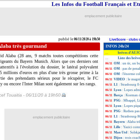
Les Infos du Football Français et E
emplacement publicitaire
publié le
06/11/2020 à 19h50
LiveScore
-
clubs 
Alaba très gourmand
INFOS 24h/24
brèves d'AUJ
...
id Alaba
(28 ans, 9 matchs toutes compétitions cette
Liste des brèv
...
rigeants du Bayern Munich. Alors que ces derniers ont
OM
: un tir, un b
06/11
attentifs à l'évolution du dossier, le latéral polyvalent
OM
: pas de pena
06/11
5 millions d'euros en plus d'une très grosse prime à la
OM
: l'énorme co
06/11
rtie des prétendants sérieux pour le récupérer, le FC
VIDEO
: le magn
06/11
 ou encore l'Inter Milan sont également sur les rangs.
L1
: Strasbourg 0-
06/11
Lyon
: Lopes adm
06/11
ef Touaitia - 06/11/20 à 19h50
Barça
: Koeman d
06/11
PSG
: Mbappé, Li
06/11
Lyon
: Lopes piqu
06/11
PSG
: Rothen pa
06/11
L1
: Strasbourg-M
06/11
emplacement publicitaire
Bayern
: Alaba t
06/11
Lille
: Yazici com
06/11
Man Utd
: Solskj
06/11
Dijon
: trois coac
06/11