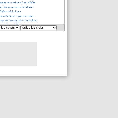
eman ne croit pas à un déclin
ne jouera pas avec le Maroc
ielsa a été choisi
ines d'absence pour Lecomte
sultat est "secondaire" pour Puel
age d'Arteta à Pépé
n recalé le Bayern
akan pas pressé de partir
 "un peu seul ? Oui, peut-être"
lessé mais convoqué
it pour Solskjaer
Kimpembe absents contre Rennes
- "ce n'est plus un grand club"
- "Lyon manque à l'indice UEFA"
re à la main pour Lecomte
en établi pour Håland en 2022
n s'en va au Brésil (officiel)
it, Aouar appelé
inho et la forme de Lo Celso
s n'a pas digéré son départ
rolonger, Carvajal aussi
a Roma, ça avance !
clé par un ancien du club
dona va mieux
ut une ristourne de 25%
urs peuvent partir en janvier