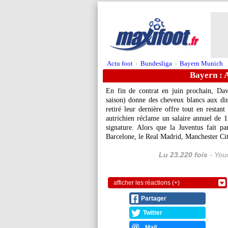
Actu foot
Bundesliga
Bayern Munich
>
>
Bayern : 
En fin de contrat en juin prochain,
Dav
saison) donne des cheveux blancs aux di
retiré leur dernière offre tout en restant 
autrichien réclame un salaire annuel de 1
signature. Alors que la Juventus fait pa
Barcelone, le Real Madrid, Manchester City
Lu 23.220 fois
- Youc
afficher les réactions (+)
Partager
Twitter
Mail