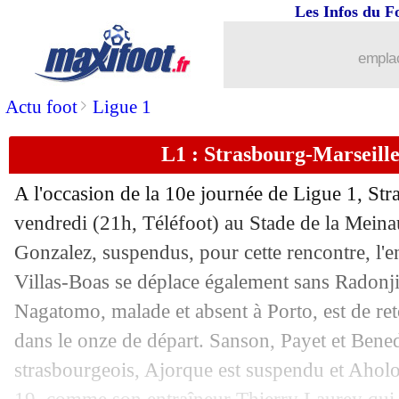
Les Infos du F
emplac
>
Actu foot
Ligue 1
L1 : Strasbourg-Marseille
A l'occasion de la 10e journée de Ligue 1, Str
vendredi (21h, Téléfoot) au Stade de la Meina
Gonzalez, suspendus, pour cette rencontre, l'e
...
brèves d'AUJOURD'HUI (10 août 202
Villas-Boas se déplace également sans Radonji
Nagatomo, malade et absent à Porto, est de ret
...
Liste des brèves du sam. 7 novembre 
dans le onze de départ. Sanson, Payet et Bene
strasbourgeois, Ajorque est suspendu et Aholo
06/11
OM
: un tir, un but, la stat hallucinant