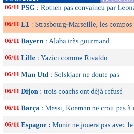
18/10
Déf.
2-3
1,11
de
06/11
- 1,00
PSG
: Rothen pas convaincu par Leon
04/10
Déf.
0-3
lecture
27/09
Déf.
3-2
buts
encaissés/match
1,36
06/11
L1
: Strasbourg-Marseille, les compos
2,00 -
OK
statistiques toutes compétitions con
Lu 17.637 fois
- Youcef Touaitia 
06/11
Bayern
: Alaba très gourmand
06/11
Lille
: Yazici comme Rivaldo
06/11
Man Utd
: Solskjaer ne doute pas
06/11
Dijon
: trois coachs ont déjà refusé
06/11
Barça
: Messi, Koeman ne croit pas à 
06/11
Espagne
: Munir ne jouera pas avec l