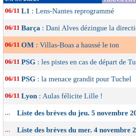
vendredi (21h) à Strasbourg en championnat.
de
06/11
L1
: Lens-Nantes reprogrammé
lecture
Lu 17.506 fois
- Romain Rigaux -
OK
06/11
Barça
: Dani Alves dézingue la directi
06/11
OM
: Villas-Boas a haussé le ton
06/11
PSG
: les pistes en cas de départ de T
06/11
PSG
: la menace grandit pour Tuchel
06/11
Lyon
: Aulas félicite Lille !
...
Liste des brèves du jeu. 5 novembre 2
...
Liste des brèves du mer. 4 novembre 