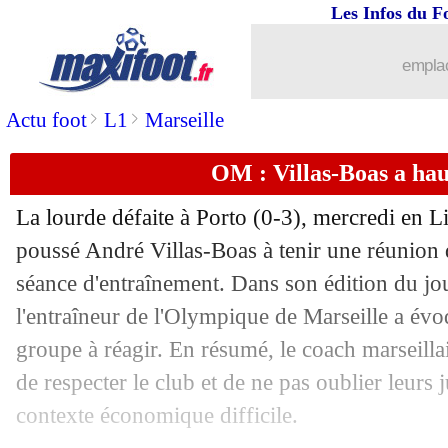
Les Infos du F
06/11
OM
: F. Leboeuf - "ce n'est plus un gr
emplac
06/11
Lyon
: A. Lopes - "Lyon manque à l'i
>
>
Actu foot
L1
Marseille
06/11
Monaco
: fracture à la main pour Lec
OM : Villas-Boas a hau
06/11
Real
: un plan bien établi pour Håland
La lourde défaite à Porto (0-3), mercredi en 
poussé André Villas-Boas à tenir une réunion d
06/11
Monaco
: Jemerson s'en va au Brésil (o
séance d'entraînement. Dans son édition du jo
06/11
l'entraîneur de l'Olympique de Marseille a évo
EdF
: Fekir forfait, Aouar appelé
groupe à réagir. En résumé, le coach marseilla
06/11
Tottenham
: Mourinho et la forme de
de respecter le club et de ne pas oublier leurs 
contexte économique difficile.
06/11
Barça
: Dani Alves n'a pas digéré son 